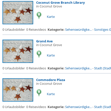
Coconut Grove Branch Library
in Coconut Grove
Karte
0 Urlaubsbilder
0 Reisevideos
Kategorie:
Sehenswürdigke...
-
Sonstiges 
Grand Ave
in Coconut Grove
Karte
0 Urlaubsbilder
0 Reisevideos
Kategorie:
Sehenswürdigke...
-
Stadt (Stadt
Commodore Plaza
in Coconut Grove
Karte
0 Urlaubsbilder
0 Reisevideos
Kategorie:
Sehenswürdigke...
-
Stadt (Stadt