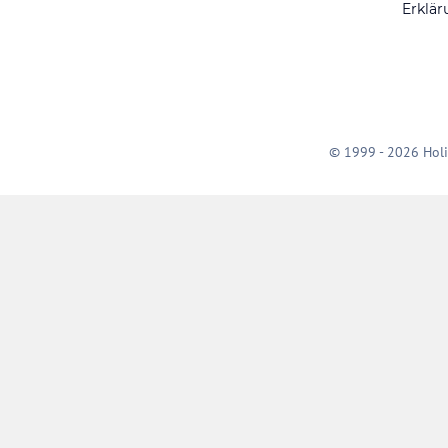
Erklär
© 1999 - 2026 Holi