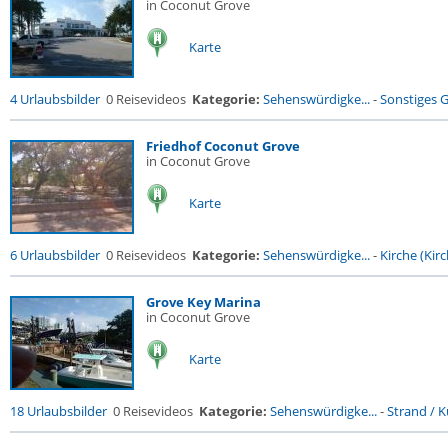
in Coconut Grove
Karte
4 Urlaubsbilder
0 Reisevideos
Kategorie:
Sehenswürdigke...
-
Sonstiges 
Friedhof Coconut Grove
in Coconut Grove
Karte
6 Urlaubsbilder
0 Reisevideos
Kategorie:
Sehenswürdigke...
-
Kirche (Kirc
Grove Key Marina
in Coconut Grove
Karte
18 Urlaubsbilder
0 Reisevideos
Kategorie:
Sehenswürdigke...
-
Strand / Kü