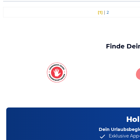
[1]
|
2
Finde Dei
Hol
Dein Urlaubsbegle
Exklusive App