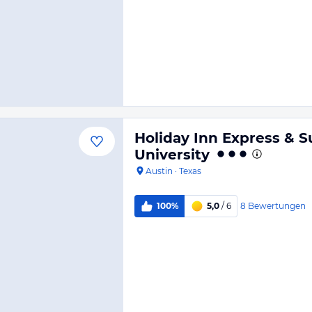
Holiday Inn Express & 
University
Austin
·
Texas
8
Bewertungen
100%
5,0
/ 6