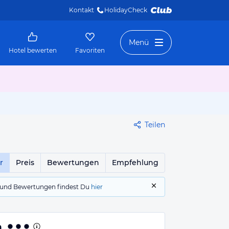
Kontakt
HolidayCheck 
Menü
Hotel bewerten
Favoriten
Teilen
r
Preis
Bewertungen
Empfehlung
gs und Bewertungen findest Du
hier
n