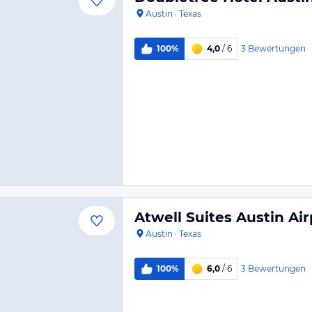
Austin
·
Texas
3
Bewertungen
100%
4,0
/ 6
Atwell Suites Austin Ai
Austin
·
Texas
3
Bewertungen
100%
6,0
/ 6