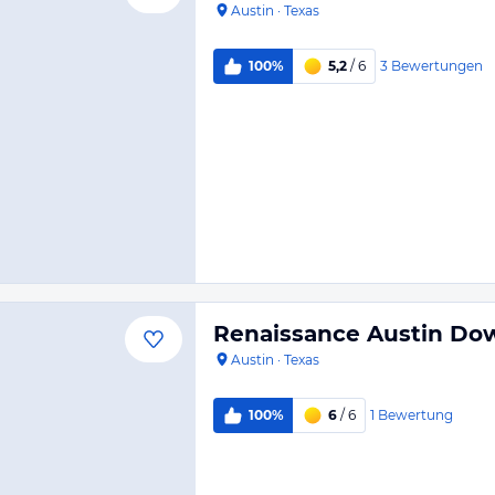
Austin
·
Texas
3
Bewertungen
100%
5,2
/ 6
Renaissance Austin Do
Austin
·
Texas
1
Bewertung
100%
6
/ 6