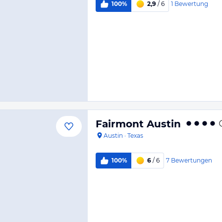
1
Bewertung
100%
2,9
/ 6
Fairmont Austin
Austin
·
Texas
7
Bewertungen
100%
6
/ 6