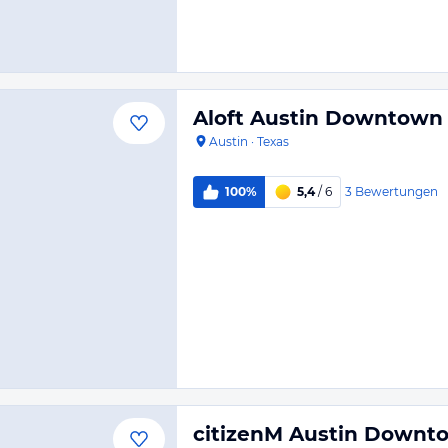
Aloft Austin Downtown
Austin
·
Texas
3
Bewertungen
100%
5,4
/ 6
citizenM Austin Downt