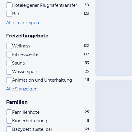
Hoteleigener Flughafentransfer
38
Bar
123
Alle 14 anzeigen
Freizeitangebote
Wellness
122
Fitnesscenter
197
Sauna
53
Wassersport
25
Animation und Unterhaltung
111
Alle 9 anzeigen
Familien
Familienhotel
25
Kinderbetreuung
11
Babybett zustellbar
121