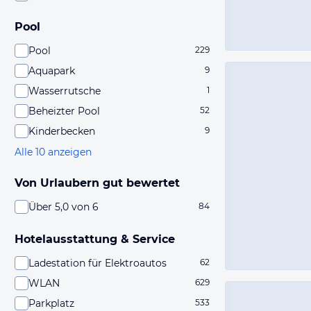
Pool
Pool
229
Aquapark
9
Wasserrutsche
1
Beheizter Pool
52
Kinderbecken
9
Alle 10 anzeigen
Von Urlaubern gut bewertet
Über 5,0 von 6
84
Hotelausstattung & Service
Ladestation für Elektroautos
62
WLAN
629
Parkplatz
533