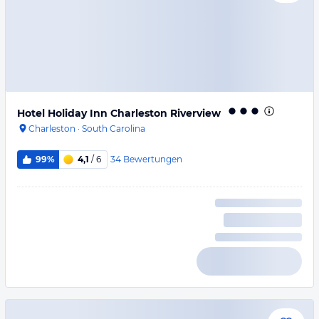
Hotel Holiday Inn Charleston Riverview
Charleston
·
South Carolina
34
Bewertungen
99%
4,1
/ 6