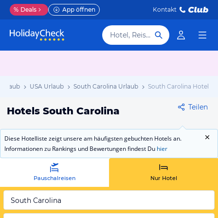
%
Deals
App öffnen
Kontakt
Hotel, Reiseziel
Urlaub
USA Urlaub
South Carolina Urlaub
South Carolina Hotels
Teilen
Hotels South Carolina
Diese Hotelliste zeigt unsere am häufigsten gebuchten Hotels an.
Informationen zu Rankings und Bewertungen findest Du
hier
Pauschalreisen
Nur Hotel
South Carolina