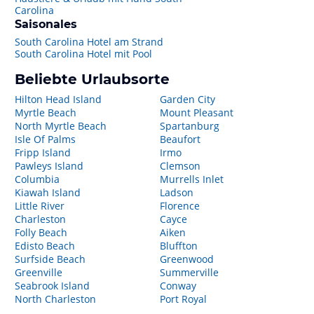
Carolina
Saisonales
South Carolina Hotel am Strand
South Carolina Hotel mit Pool
Beliebte Urlaubsorte
Hilton Head Island
Garden City
Myrtle Beach
Mount Pleasant
North Myrtle Beach
Spartanburg
Isle Of Palms
Beaufort
Fripp Island
Irmo
Pawleys Island
Clemson
Columbia
Murrells Inlet
Kiawah Island
Ladson
Little River
Florence
Charleston
Cayce
Folly Beach
Aiken
Edisto Beach
Bluffton
Surfside Beach
Greenwood
Greenville
Summerville
Seabrook Island
Conway
North Charleston
Port Royal