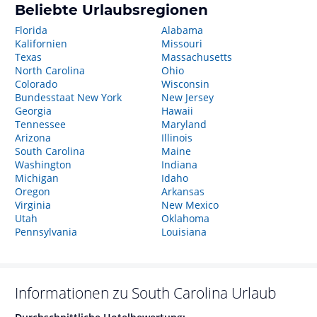
Beliebte Urlaubsregionen
Florida
Alabama
Kalifornien
Missouri
Texas
Massachusetts
North Carolina
Ohio
Colorado
Wisconsin
Bundesstaat New York
New Jersey
Georgia
Hawaii
Tennessee
Maryland
Arizona
Illinois
South Carolina
Maine
Washington
Indiana
Michigan
Idaho
Oregon
Arkansas
Virginia
New Mexico
Utah
Oklahoma
Pennsylvania
Louisiana
Informationen zu
South Carolina
Urlaub