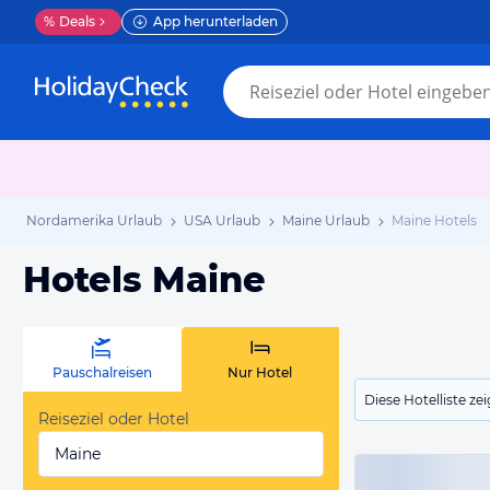
%
Deals
App herunterladen
Nordamerika Urlaub
USA Urlaub
Maine Urlaub
Maine Hotels
Hotels Maine
Pauschalreisen
Nur Hotel
Diese Hotelliste z
Reiseziel oder Hotel
Maine