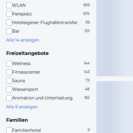
WLAN
659
Parkplatz
674
Hoteleigener Flughafentransfer
56
Bar
125
Alle 14 anzeigen
Freizeitangebote
Wellness
144
Fitnesscenter
143
Sauna
73
Wassersport
48
Animation und Unterhaltung
162
Alle 9 anzeigen
Familien
Familienhotel
9