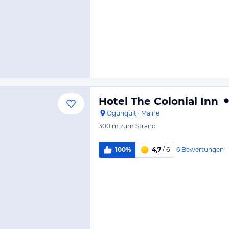
Hotel The Colonial Inn
Ogunquit
·
Maine
300 m
zum Strand
6
Bewertungen
100%
4,7
/ 6