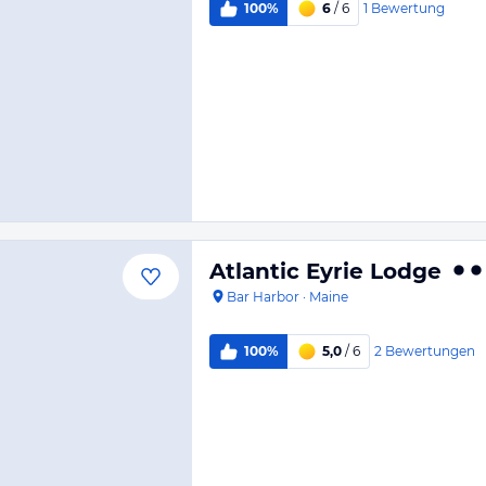
1
Bewertung
100%
6
/ 6
Atlantic Eyrie Lodge
Bar Harbor
·
Maine
2
Bewertungen
100%
5,0
/ 6