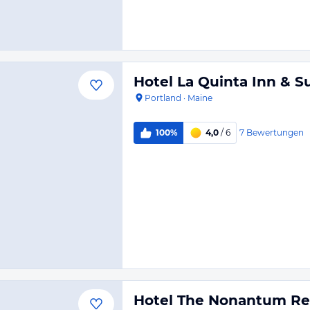
Hotel La Quinta Inn & S
Portland
·
Maine
7
Bewertungen
100%
4,0
/ 6
Hotel The Nonantum Re