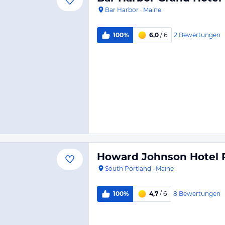
Bar Harbor
·
Maine
2
Bewertungen
100%
6,0
/ 6
Howard Johnson Hotel 
South Portland
·
Maine
8
Bewertungen
100%
4,7
/ 6