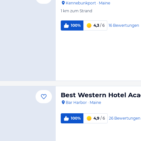
Kennebunkport
·
Maine
1 km
zum Strand
16
Bewertungen
100%
4,3
/ 6
Best Western Hotel Aca
Bar Harbor
·
Maine
26
Bewertungen
100%
4,9
/ 6