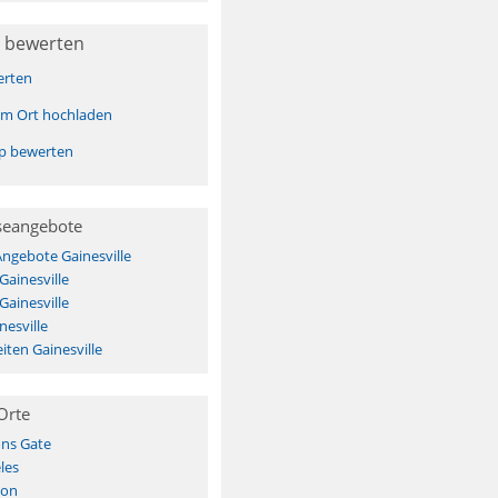
 bewerten
erten
sem Ort hochladen
pp bewerten
seangebote
Angebote Gainesville
Gainesville
Gainesville
nesville
ten Gainesville
Orte
ns Gate
les
ion