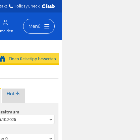
takt
HolidayCheck 
Menü
melden
Einen Reisetipp bewerten
Hotels
ezeitraum
06.10.2026
der
0