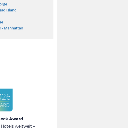
orge
ead Island
ee
k - Manhattan
heck Award
 Hotels weltweit –