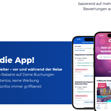
basierend auf mehr
Bewertungen au
 die App!
eiter – vor und während der Reise
p-Rabatte
auf Deine Buchungen
tenlos,
keine Werbung
infos immer griffbereit