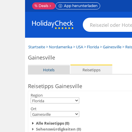
%
Deals
App herunterladen
Startseite
>
Nordamerika
>
USA
>
Florida
>
Gainesville
> Rei
Gainesville
Hotels
Reisetipps
Reisetipps Gainesville
Region
Ort
Alle Reisetipps (0)
Sehenswürdigkeiten (0)