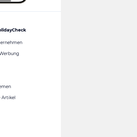
olidayCheck
ternehmen
 Werbung
hemen
 Artikel