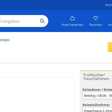
Kon
Hotel bewerten
Favoriten
An
setipps
Frühbucher/
Pauschalreisen
Reisedauer / Reis
Beliebig / 08.08. - 
Reiseteilnehmer
Erwachsene
2
, Kin