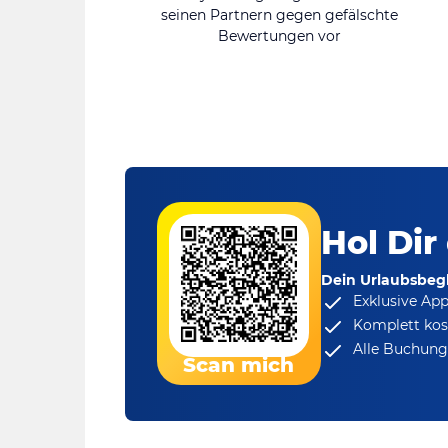
seinen Partnern gegen gefälschte
Bewertungen vor
Hol Dir
Dein Urlaubsbegl
Exklusive Ap
Komplett kos
Alle Buchungs
Scan mich