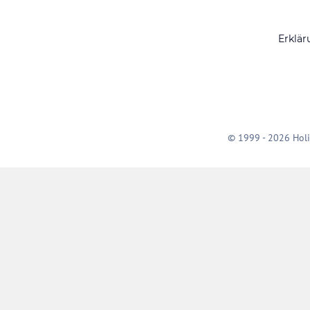
Erklär
© 1999 - 2026 Holi