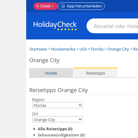
%
Deals
App herunterladen
Startseite
>
Nordamerika
>
USA
>
Florida
>
Orange City
> Re
Orange City
Hotels
Reisetipps
Reisetipps Orange City
Region
Ort
Alle Reisetipps (0)
Sehenswürdigkeiten (0)