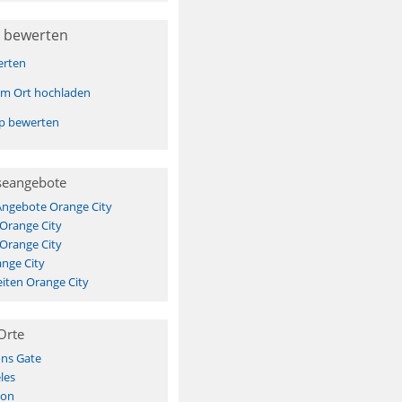
 bewerten
erten
sem Ort hochladen
pp bewerten
seangebote
Angebote Orange City
 Orange City
 Orange City
nge City
iten Orange City
Orte
ns Gate
les
ion