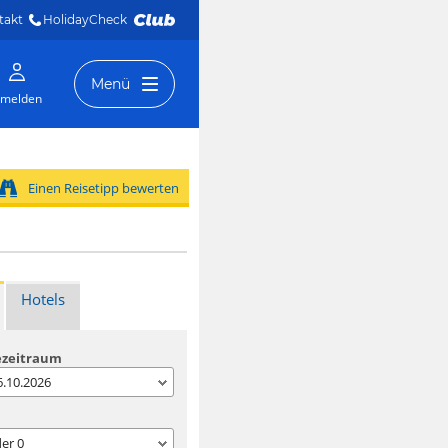
takt
HolidayCheck 
Menü
melden
Einen Reisetipp bewerten
Hotels
ezeitraum
06.10.2026
der
0