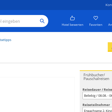
Kon
Hotel bewerten
Favoriten
An
isetipps
Frühbucher/
Pauschalreisen
Reisedauer / Reis
Beliebig / 08.08. - 
Reiseteilnehmer
Erwachsene
2
, Kin