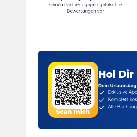
seinen Partnern gegen gefälschte
Bewertungen vor
Hol Dir
Dein Urlaubsbegl
Exklusive Ap
Komplett kos
Alle Buchungs
Scan mich