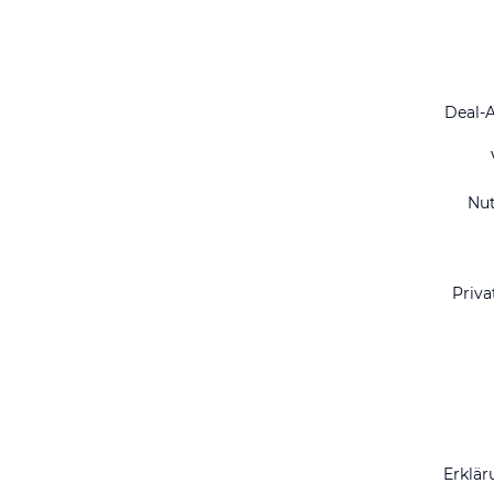
Deal-
Nu
Priva
Erklär