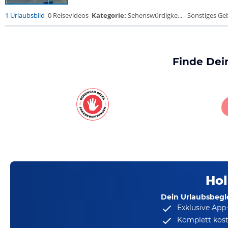
1 Urlaubsbild
0 Reisevideos
Kategorie:
Sehenswürdigke... - Sonstiges G
Finde Dei
Hol
Dein Urlaubsbegle
Exklusive App
Komplett kost