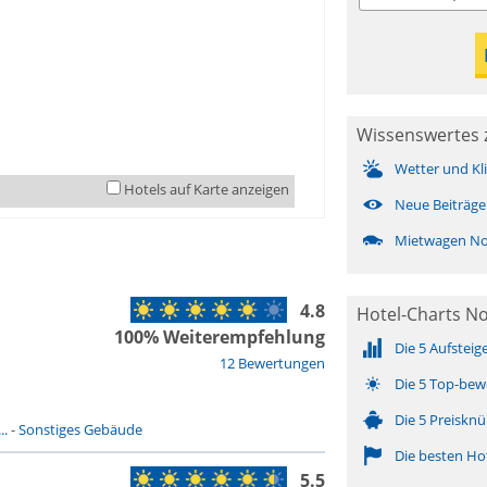
Wissenswertes 
Wetter und Kl
Hotels auf Karte anzeigen
Neue Beiträge
Mietwagen Nor
4.8
Hotel-Charts No
100% Weiterempfehlung
Die 5 Aufsteig
12 Bewertungen
Die 5 Top-bew
Die 5 Preisknü
..
-
Sonstiges Gebäude
Die besten Ho
5.5