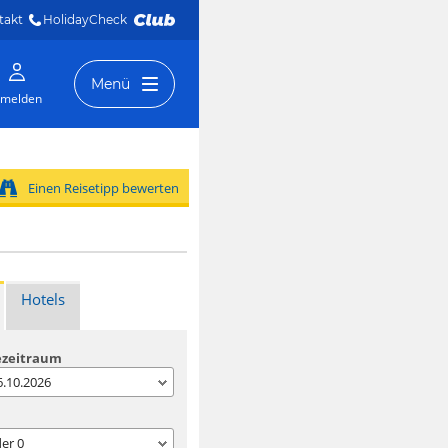
takt
HolidayCheck 
Menü
melden
Einen Reisetipp bewerten
Hotels
ezeitraum
06.10.2026
der
0