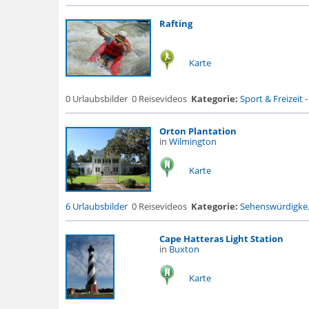
Rafting
Karte
0 Urlaubsbilder
0 Reisevideos
Kategorie:
Sport & Freizeit
Orton Plantation
in
Wilmington
Karte
6 Urlaubsbilder
0 Reisevideos
Kategorie:
Sehenswürdigke.
Cape Hatteras Light Station
in
Buxton
Karte