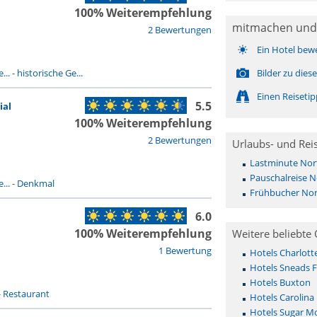
100% Weiterempfehlung
mitmachen und
2 Bewertungen
Ein Hotel bew
...
-
historische Ge...
Bilder zu dies
Einen Reiseti
5.5
ial
100% Weiterempfehlung
2 Bewertungen
Urlaubs- und Rei
Lastminute Nort
Pauschalreise N
...
-
Denkmal
Frühbucher Nor
6.0
100% Weiterempfehlung
Weitere beliebte 
1 Bewertung
Hotels Charlott
Hotels Sneads F
Hotels Buxton
-
Restaurant
Hotels Carolina
Hotels Sugar M