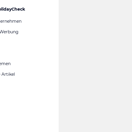
olidayCheck
ternehmen
 Werbung
hemen
 Artikel