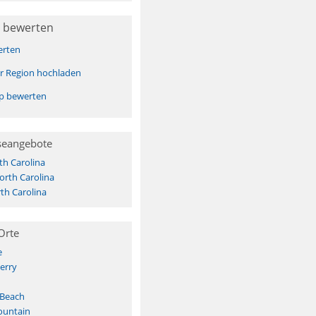
 bewerten
erten
er Region hochladen
pp bewerten
seangebote
h Carolina
orth Carolina
th Carolina
Orte
e
erry
 Beach
ountain