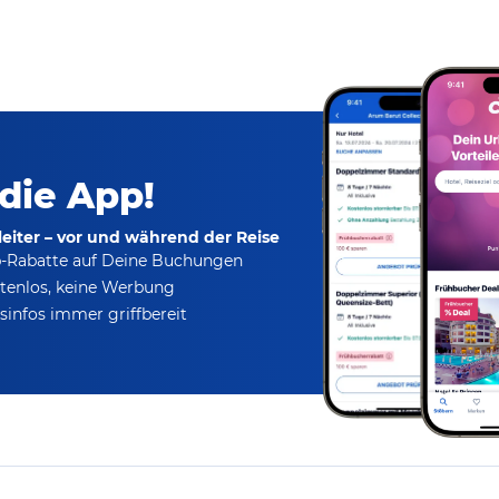
 die App!
eiter – vor und während der Reise
p-Rabatte
auf Deine Buchungen
tenlos,
keine Werbung
infos immer griffbereit