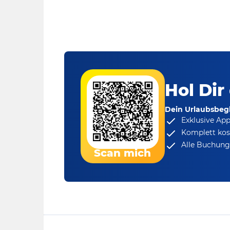
Hol Dir
Dein Urlaubsbegl
Exklusive Ap
Komplett kos
Alle Buchungs
Scan mich