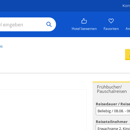
Kon
Hotel bewerten
Favoriten
An
ps
Frühbucher/
Pauschalreisen
Reisedauer / Reis
Beliebig / 08.08. - 
Reiseteilnehmer
Erwachsene
2
, Kin