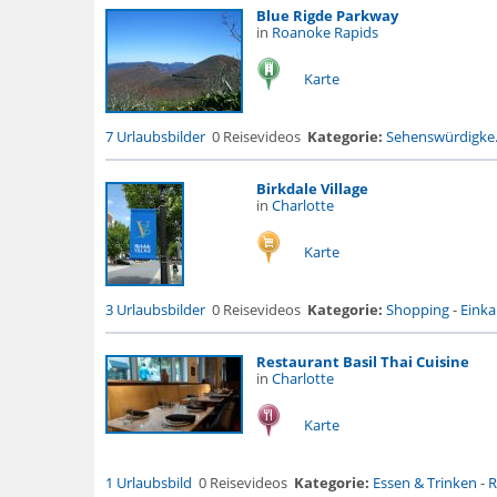
Blue Rigde Parkway
in
Roanoke Rapids
Karte
7 Urlaubsbilder
0 Reisevideos
Kategorie:
Sehenswürdigke.
Birkdale Village
in
Charlotte
Karte
3 Urlaubsbilder
0 Reisevideos
Kategorie:
Shopping
-
Eink
Restaurant Basil Thai Cuisine
in
Charlotte
Karte
1 Urlaubsbild
0 Reisevideos
Kategorie:
Essen & Trinken
-
R