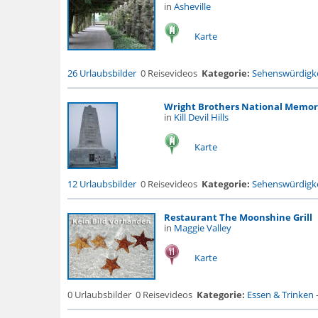
in
Asheville
Karte
26 Urlaubsbilder
0 Reisevideos
Kategorie:
Sehenswürdigke
Wright Brothers National Memor
in
Kill Devil Hills
Karte
12 Urlaubsbilder
0 Reisevideos
Kategorie:
Sehenswürdigke
Restaurant The Moonshine Grill
in
Maggie Valley
Karte
0 Urlaubsbilder
0 Reisevideos
Kategorie:
Essen & Trinken