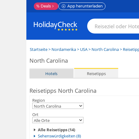
%
Deals
App herunterladen
Startseite
>
Nordamerika
>
USA
>
North Carolina
> Reisetip
North Carolina
Hotels
Reisetipps
Reisetipps North Carolina
Region
Ort
Alle Reisetipps (14)
Sehenswürdigkeiten (8)