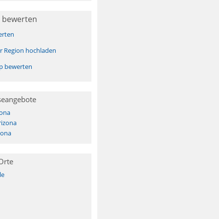
 bewerten
erten
er Region hochladen
pp bewerten
seangebote
zona
rizona
zona
Orte
le