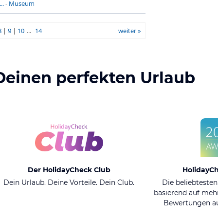
..
-
Museum
8
|
9
|
10
...
14
weiter »
Deinen perfekten Urlaub
Der HolidayCheck Club
HolidayC
Dein Urlaub. Deine Vorteile. Dein Club.
Die beliebtesten
basierend auf mehr
Bewertungen au