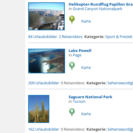
Helikopter-Rundflug Papillon Gra
in
Grand Canyon Nationalpark
Karte
84 Urlaubsbilder
2 Reisevideos
Kategorie:
Sport & Freizeit
Lake Powell
in
Page
Karte
209 Urlaubsbilder
0 Reisevideos
Kategorie:
Sehenswürdigk
Saguaro National Park
in
Tucson
Karte
162 Urlaubsbilder
0 Reisevideos
Kategorie:
Sehenswürdigk