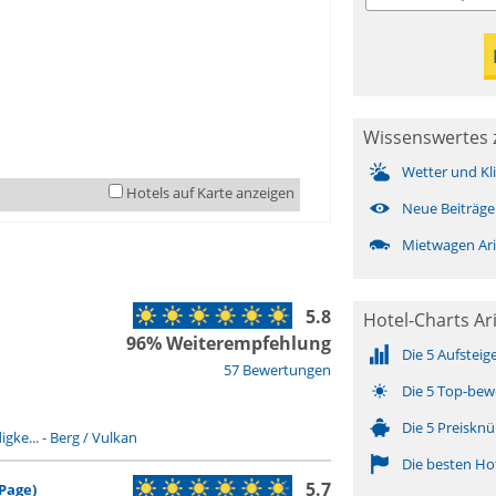
Wissenswertes 
Wetter und Kl
Hotels auf Karte anzeigen
Neue Beiträge
Mietwagen Ar
5.8
Hotel-Charts Ar
96% Weiterempfehlung
Die 5 Aufsteig
57 Bewertungen
Die 5 Top-bew
Die 5 Preisknü
gke...
-
Berg / Vulkan
Die besten Ho
5.7
Page)