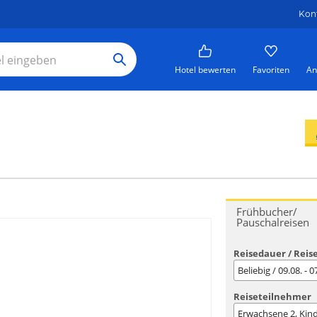
Kon
Hotel bewerten
Favoriten
An
Frühbucher/
Pauschalreisen
Reisedauer / Reis
Beliebig / 09.08. - 
Reiseteilnehmer
Erwachsene
2
, Kin