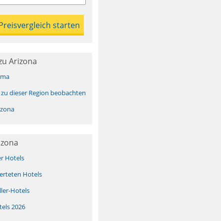
zu Arizona
ima
 zu dieser Region beobachten
izona
izona
er Hotels
erteten Hotels
ller-Hotels
tels 2026