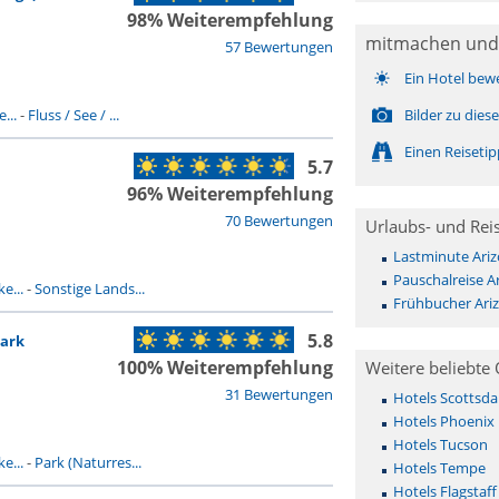
98% Weiterempfehlung
mitmachen und
57 Bewertungen
Ein Hotel bew
...
-
Fluss / See / ...
Bilder zu dies
Einen Reiseti
5.7
96% Weiterempfehlung
70 Bewertungen
Urlaubs- und Rei
Lastminute Ari
Pauschalreise A
e...
-
Sonstige Lands...
Frühbucher Ari
5.8
Park
100% Weiterempfehlung
Weitere beliebte 
31 Bewertungen
Hotels Scottsda
Hotels Phoenix
Hotels Tucson
e...
-
Park (Naturres...
Hotels Tempe
Hotels Flagstaff