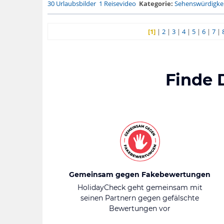
30 Urlaubsbilder
1 Reisevideo
Kategorie:
Sehenswürdigke.
[1]
|
2
|
3
|
4
|
5
|
6
|
7
|
Finde 
Gemeinsam gegen Fakebewertungen
HolidayCheck geht gemeinsam mit
seinen Partnern gegen gefälschte
Bewertungen vor