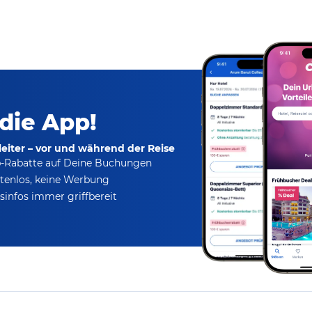
 die App!
eiter – vor und während der Reise
p-Rabatte
auf Deine Buchungen
tenlos,
keine Werbung
infos immer griffbereit