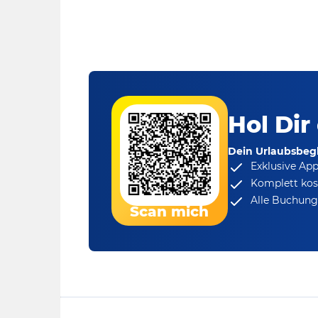
Hol Dir
Dein Urlaubsbegl
Exklusive Ap
Komplett kos
Alle Buchungs
Scan mich