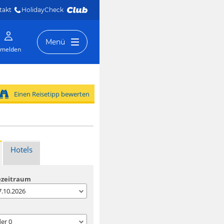
takt
HolidayCheck 
Menü
melden
Einen Reisetipp bewerten
Hotels
ezeitraum
07.10.2026
der
0