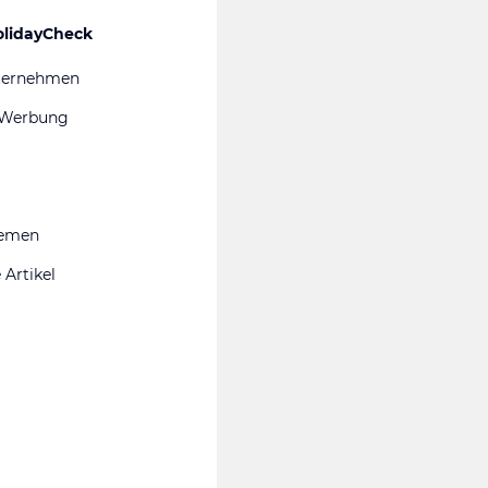
olidayCheck
ternehmen
 Werbung
hemen
 Artikel