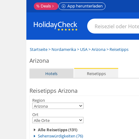
%
Deals
App herunterladen
Startseite
>
Nordamerika
>
USA
>
Arizona
> Reisetipps
Arizona
Hotels
Reisetipps
Reisetipps Arizona
Region
Ort
Alle Reisetipps (131)
Sehenswürdigkeiten (76)