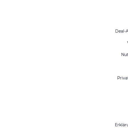
Deal-
Nu
Priva
Erklär