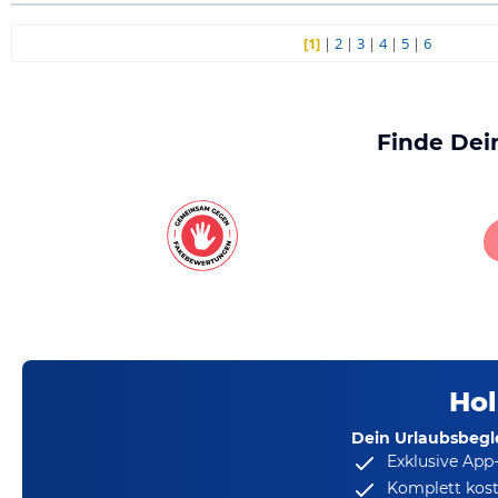
[1]
|
2
|
3
|
4
|
5
|
6
Finde Dei
Hol
Dein Urlaubsbegle
Exklusive App
Komplett kost