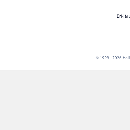
Erklär
© 1999 - 2026 Holi