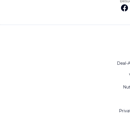
Besuc
Deal-
Nu
Priva