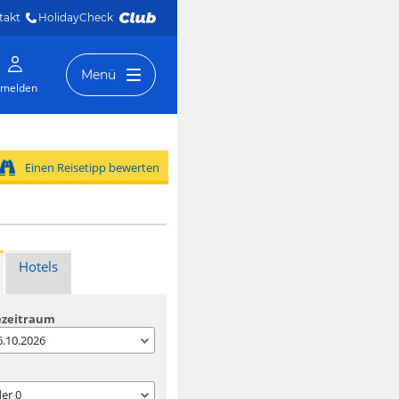
takt
HolidayCheck 
Menü
melden
Einen Reisetipp bewerten
Hotels
ezeitraum
06.10.2026
der
0