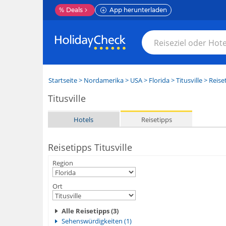
%
Deals
App herunterladen
Startseite
>
Nordamerika
>
USA
>
Florida
>
Titusville
> Reise
Titusville
Hotels
Reisetipps
Reisetipps Titusville
Region
Ort
Alle Reisetipps (3)
Sehenswürdigkeiten (1)