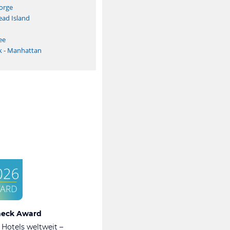
orge
ead Island
ee
k - Manhattan
heck Award
 Hotels weltweit –