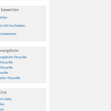
 bewerten
erten
sem Ort hochladen
pp bewerten
seangebote
ngebote Titusville
itusville
itusville
sville
ten Titusville
Orte
ns Gate
les
ion