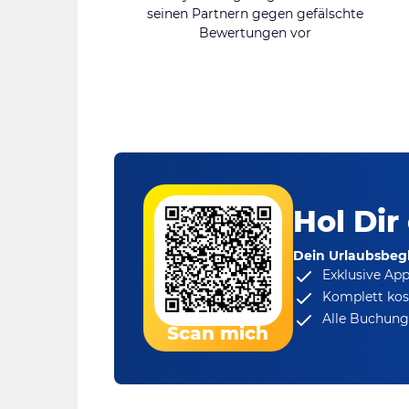
seinen Partnern gegen gefälschte
Bewertungen vor
Hol Dir
Dein Urlaubsbegl
Exklusive Ap
Komplett kos
Alle Buchungs
Scan mich