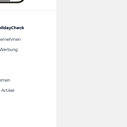
olidayCheck
ternehmen
 Werbung
hemen
 Artikel