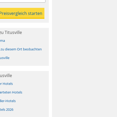
u Titusville
ima
 zu diesem Ort beobachten
sville
usville
er Hotels
erteten Hotels
ller-Hotels
tels 2026