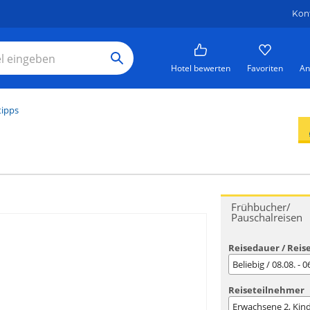
Kon
Hotel bewerten
Favoriten
An
tipps
Frühbucher/
Pauschalreisen
Reisedauer / Reis
Beliebig / 08.08. - 
Reiseteilnehmer
Erwachsene
2
, Kin