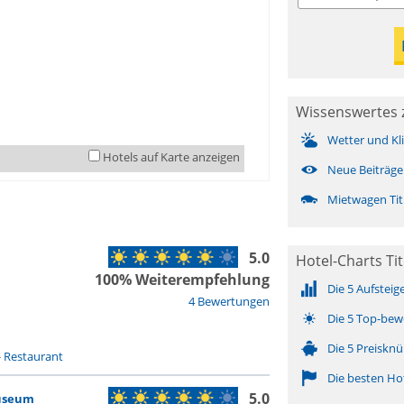
Wissenswertes z
Wetter und Kl
Hotels auf Karte anzeigen
Neue Beiträge
Mietwagen Titu
5.0
Hotel-Charts Tit
100% Weiterempfehlung
Die 5 Aufsteig
4 Bewertungen
Die 5 Top-bew
Die 5 Preisknü
-
Restaurant
Die besten Ho
5.0
useum