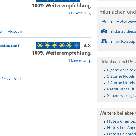
100% Weiterempfehlung
mitmachen und
1 Bewertung
Ein Hotel bew
...
-
Museum
Bilder zu die
Einen Reiseti
4.8
Restaurant
100% Weiterempfehlung
1 Bewertung
Urlaubs- und Rei
Eigene Anreise A
5 Sterne Hotels T
-
Restaurant
4 Sterne Hotels T
Restaurants Titu
Sehenswürdigkei
Weitere beliebte 
Hotels Champio
Hotels Los Ange
Hotels Celebrat