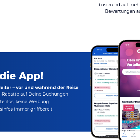
basierend auf mehr
Bewertungen au
 die App!
eiter – vor und während der Reise
p-Rabatte
auf Deine Buchungen
tenlos,
keine Werbung
infos immer griffbereit