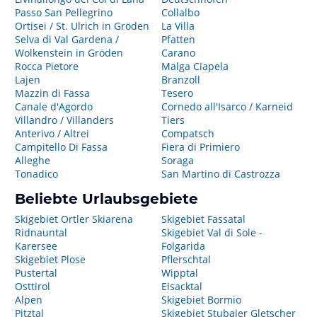
Passo San Pellegrino
Collalbo
Ortisei / St. Ulrich in Gröden
La Villa
Selva di Val Gardena /
Pfatten
Wolkenstein in Gröden
Carano
Rocca Pietore
Malga Ciapela
Lajen
Branzoll
Mazzin di Fassa
Tesero
Canale d'Agordo
Cornedo all'Isarco / Karneid
Villandro / Villanders
Tiers
Anterivo / Altrei
Compatsch
Campitello Di Fassa
Fiera di Primiero
Alleghe
Soraga
Tonadico
San Martino di Castrozza
Beliebte Urlaubsgebiete
Skigebiet Ortler Skiarena
Skigebiet Fassatal
Ridnauntal
Skigebiet Val di Sole -
Karersee
Folgarida
Skigebiet Plose
Pflerschtal
Pustertal
Wipptal
Osttirol
Eisacktal
Alpen
Skigebiet Bormio
Pitztal
Skigebiet Stubaier Gletscher