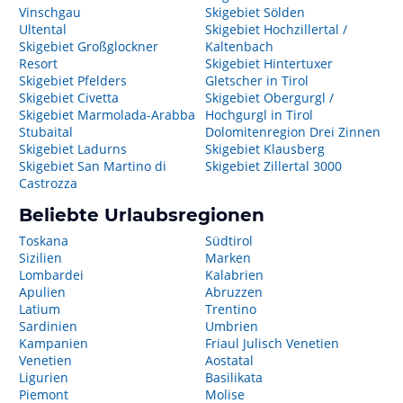
Vinschgau
Skigebiet Sölden
Ultental
Skigebiet Hochzillertal /
Skigebiet Großglockner
Kaltenbach
Resort
Skigebiet Hintertuxer
Skigebiet Pfelders
Gletscher in Tirol
Skigebiet Civetta
Skigebiet Obergurgl /
Skigebiet Marmolada-Arabba
Hochgurgl in Tirol
Stubaital
Dolomitenregion Drei Zinnen
Skigebiet Ladurns
Skigebiet Klausberg
Skigebiet San Martino di
Skigebiet Zillertal 3000
Castrozza
Beliebte Urlaubsregionen
Toskana
Südtirol
Sizilien
Marken
Lombardei
Kalabrien
Apulien
Abruzzen
Latium
Trentino
Sardinien
Umbrien
Kampanien
Friaul Julisch Venetien
Venetien
Aostatal
Ligurien
Basilikata
Piemont
Molise