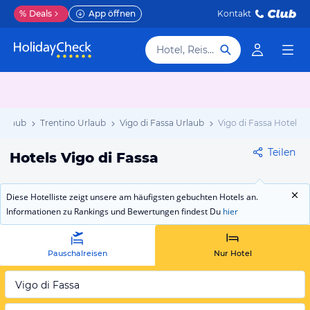
%
Deals
App öffnen
Kontakt
Hotel, Reiseziel
 Urlaub
Trentino Urlaub
Vigo di Fassa Urlaub
Vigo di Fassa Hotels
Teilen
Hotels Vigo di Fassa
Diese Hotelliste zeigt unsere am häufigsten gebuchten Hotels an.
Informationen zu Rankings und Bewertungen findest Du
hier
Pauschalreisen
Nur Hotel
Vigo di Fassa