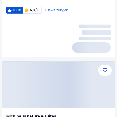
111
Bewertungen
100%
6,0
/ 6
Michlhaus nature & suites