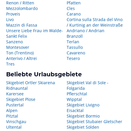
Renon / Ritten
Pfatten
Mezzolombardo
Cles
Proveis
Carano
Livo
Cortina sulla Strada del Vino
Mazzin di Fassa
/ Kurtinig an der Weinstraße
Unsere Liebe Frau im Walde-
Andriano / Andrian
Sankt Felix
Branzoll
Sanzeno
Terlan
Montesover
Tassullo
Ton (Trentino)
Cavareno
Anterivo / Altrei
Tesero
Tres
Beliebte Urlaubsgebiete
Skigebiet Ortler Skiarena
Skigebiet Val di Sole -
Ridnauntal
Folgarida
Karersee
Pflerschtal
Skigebiet Plose
Wipptal
Pustertal
Skigebiet Livigno
Alpen
Eisacktal
Pitztal
Skigebiet Bormio
Vinschgau
Skigebiet Stubaier Gletscher
Ultental
Skigebiet Sölden