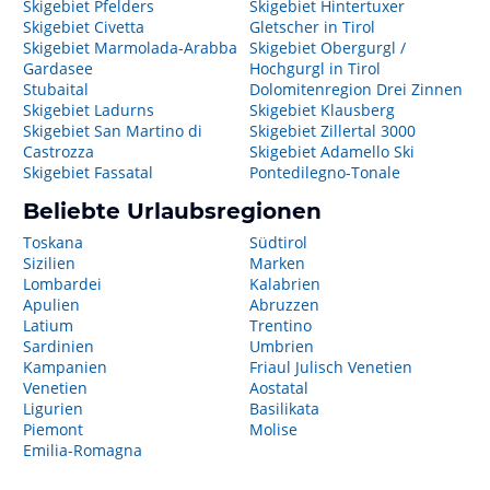
Skigebiet Pfelders
Skigebiet Hintertuxer
Skigebiet Civetta
Gletscher in Tirol
Skigebiet Marmolada-Arabba
Skigebiet Obergurgl /
Gardasee
Hochgurgl in Tirol
Stubaital
Dolomitenregion Drei Zinnen
Skigebiet Ladurns
Skigebiet Klausberg
Skigebiet San Martino di
Skigebiet Zillertal 3000
Castrozza
Skigebiet Adamello Ski
Skigebiet Fassatal
Pontedilegno-Tonale
Beliebte Urlaubsregionen
Toskana
Südtirol
Sizilien
Marken
Lombardei
Kalabrien
Apulien
Abruzzen
Latium
Trentino
Sardinien
Umbrien
Kampanien
Friaul Julisch Venetien
Venetien
Aostatal
Ligurien
Basilikata
Piemont
Molise
Emilia-Romagna