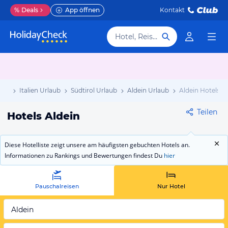
%
Deals
App öffnen
Kontakt
Hotel, Reiseziel
aub
Italien Urlaub
Südtirol Urlaub
Aldein Urlaub
Aldein Hotels
Teilen
Hotels Aldein
Diese Hotelliste zeigt unsere am häufigsten gebuchten Hotels an.
Informationen zu Rankings und Bewertungen findest Du
hier
Pauschalreisen
Nur Hotel
Aldein