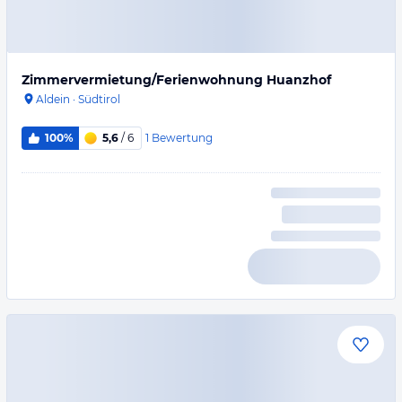
Zimmervermietung/Ferienwohnung Huanzhof
Aldein
·
Südtirol
1
Bewertung
100%
5,6
/ 6