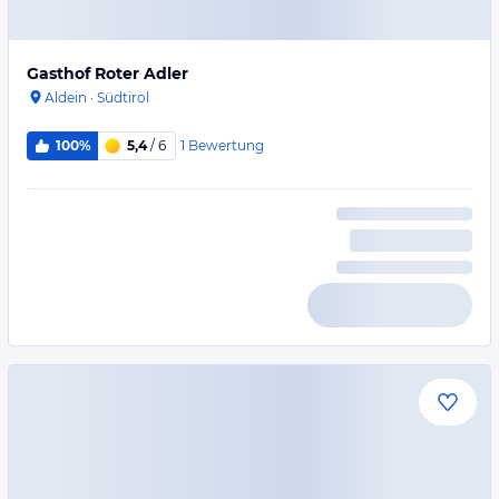
Gasthof Roter Adler
Aldein
·
Südtirol
1
Bewertung
100%
5,4
/ 6