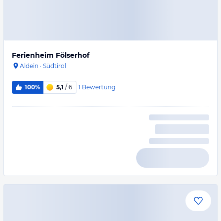
Ferienheim Fölserhof
Aldein
·
Südtirol
1
Bewertung
100%
5,1
/ 6