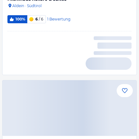
Aldein
·
Südtirol
1
Bewertung
100%
6
/ 6