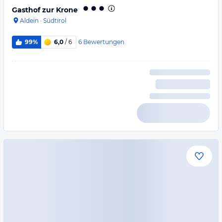
Gasthof zur Krone
Aldein
·
Südtirol
6
Bewertungen
99%
6,0
/ 6