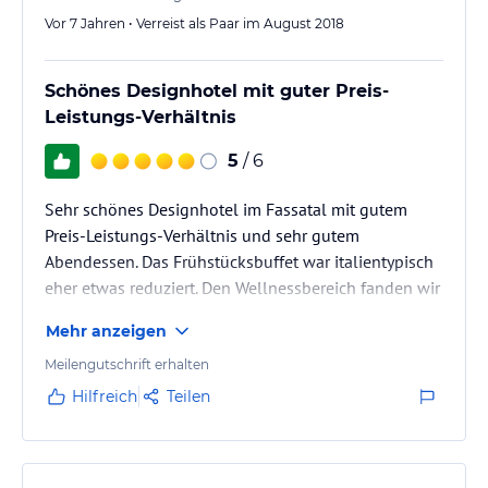
Vor 7 Jahren • Verreist als Paar im August 2018
Schönes Designhotel mit guter Preis-
Leistungs-Verhältnis
5
/ 6
Sehr schönes Designhotel im Fassatal mit gutem
Preis-Leistungs-Verhältnis und sehr gutem
Abendessen. Das Frühstücksbuffet war italientypisch
eher etwas reduziert. Den Wellnessbereich fanden wir
nur mittelmäßig ansprechend und haben ihn deshalb
Mehr anzeigen
nicht genutzt.
Insgesamt eine echte Empfehlung für einen
Meilengutschrift erhalten
Wanderurlaub
Hilfreich
Teilen