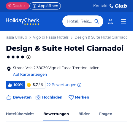
%
Deals
App öffnen
Kontakt
Hotel, Reiseziel
di Fassa Urlaub
Vigo di Fassa Hotels
Design & Suite Hotel Ciarnadoi
Design & Suite Hotel Ciarnadoi
Strada Veia 2 38039 Vigo di Fassa Trentino Italien
Auf Karte anzeigen
22
Bewertungen
100%
5,7
/ 6
Bewerten
Hochladen
Merken
Hotelübersicht
Bewertungen
Bilder
Fragen