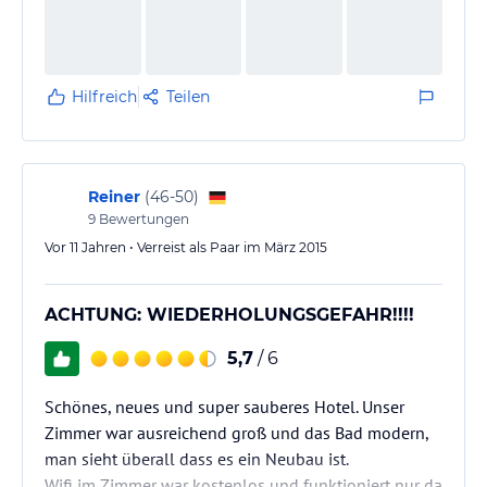
wunderschöner Wellnessbereich
Hilfreich
Teilen
Reiner
(
46-50
)
9
Bewertungen
Vor 11 Jahren • Verreist als Paar im März 2015
ACHTUNG: WIEDERHOLUNGSGEFAHR!!!!
5,7
/ 6
Schönes, neues und super sauberes Hotel. Unser
Zimmer war ausreichend groß und das Bad modern,
man sieht überall dass es ein Neubau ist.
Wifi im Zimmer war kostenlos und funktioniert nur da