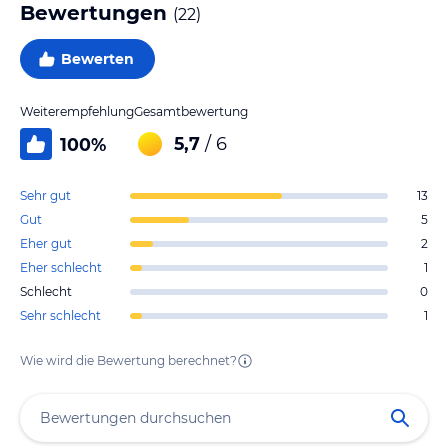
Bewertungen
(
22
)
Bewerten
Weiterempfehlung
Gesamtbewertung
5,7
/ 6
100
%
Sehr gut
13
Gut
5
Eher gut
2
Eher schlecht
1
Schlecht
0
Sehr schlecht
1
Wie wird die Bewertung berechnet?