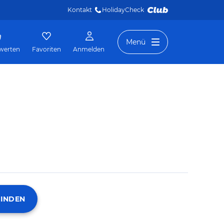
Kontakt
HolidayCheck 
Menü
werten
Favoriten
Anmelden