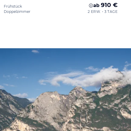
910 €
ab
Frühstück
Doppelzimmer
2 ERW. • 3 TAGE