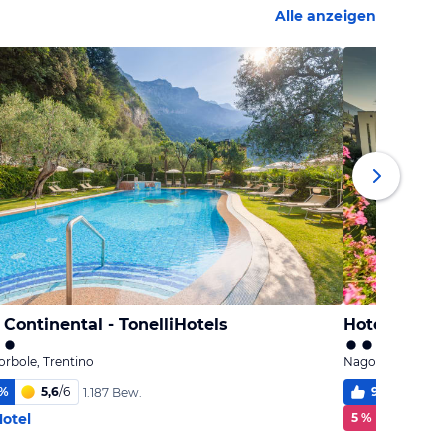
Alle anzeigen
 Continental - TonelliHotels
Hotel Villa S
rbole, Trentino
Nago-Torbole, Tr
%
5,6
/
6
99
%
5,6
1.187 Bew.
otel
5 % Rabatt