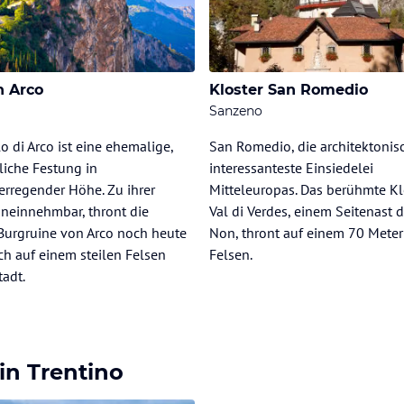
n Arco
Kloster San Romedio
Sanzeno
lo di Arco ist eine ehemalige,
San Romedio, die architektonis
rliche Festung in
interessanteste Einsiedelei
rregender Höhe. Zu ihrer
Mitteleuropas. Das berühmte Kl
uneinnehmbar, thront die
Val di Verdes, einem Seitenast d
Burgruine von Arco noch heute
Non, thront auf einem 70 Mete
ch auf einem steilen Felsen
Felsen.
tadt.
in Trentino