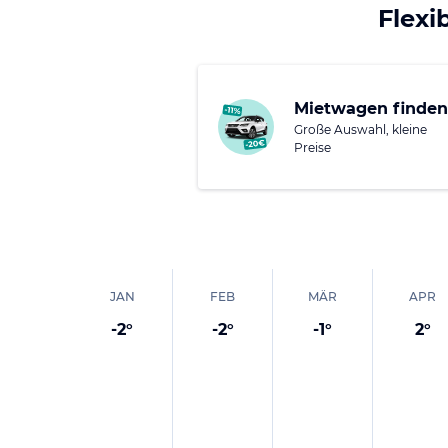
Zahlreiche mittelalte
Flexi
Villen in den Weinber
historische Erbe Trent
Veranstaltungen – vo
Mietwagen finden
und Musikfestivals od
Große Auswahl, kleine
Brenta in Borgo Vals
Preise
JAN
FEB
MÄR
APR
-2
°
-2
°
-1
°
2
°