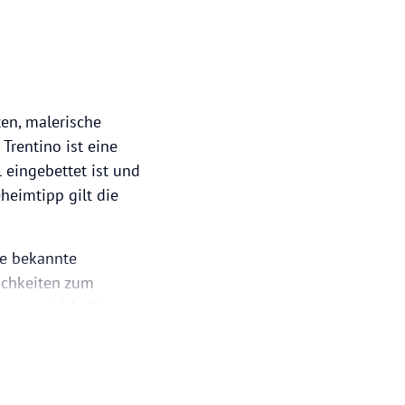
en, malerische
Trentino ist eine
 eingebettet ist und
heimtipp gilt die
he bekannte
ichkeiten zum
 – sowohl Anfänger
meter von Trient
rühmtesten