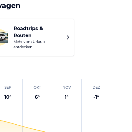
vinz dominieren antike
twagen
 Blick in das reiche
e und sportliche
sse für Ausstellungen
Roadtrips &
Routen
hört der Palio del
Mehr vom Urlaub
 und buntesten.
entdecken
SEP
OKT
NOV
DEZ
10
°
6
°
1
°
-1
°