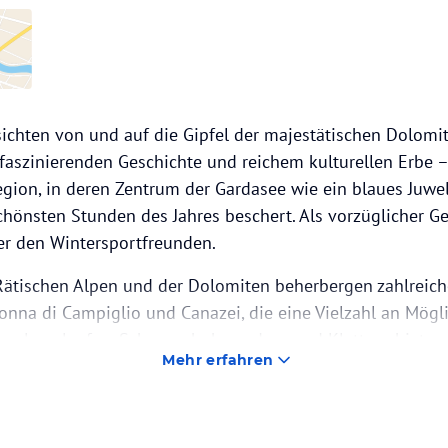
chten von und auf die Gipfel der majestätischen Dolomit
faszinierenden Geschichte und reichem kulturellen Erbe – 
egion, in deren Zentrum der Gardasee wie ein blaues Juwel
chönsten Stunden des Jahres beschert. Als vorzüglicher Ge
er den Wintersportfreunden.
Rätischen Alpen und der Dolomiten beherbergen zahlreic
onna di Campiglio und Canazei, die eine Vielzahl an Mögl
en, Langlaufen, Schneeschuhwandern und Klettern bieten
Mehr erfahren
n hier die passende Route für sich finden. Nur wenige Kilo
onte Bondone, umgeben von einigen der schönsten und be
iens.