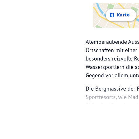
Karte
Atemberaubende Aussi
Ortschaften mit einer 
besonders reizvolle R
Wassersportlern die s
Gegend vor allem unt
Die Bergmassive der 
Sportresorts, wie Mad
Skilaufen, Snowboard
als auch Profis werde
entfernt liegt der M
Bergwanderrouten Ital