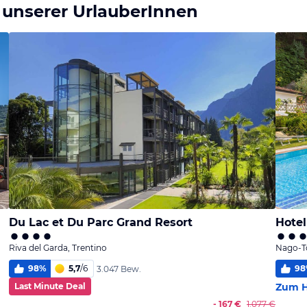
 unserer UrlauberInnen
Du Lac et Du Parc Grand Resort
Hotel
Riva del Garda, Trentino
Nago-To
98
%
5,7
/
6
98
3.047 Bew.
Last Minute Deal
Zum H
- 167 €
1.077 €