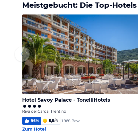
Meistgebucht: Die Top-Hotels
Hotel Savoy Palace - TonelliHotels
Riva del Garda, Trentino
96
%
5,5
/
6
1.968 Bew.
Zum Hotel