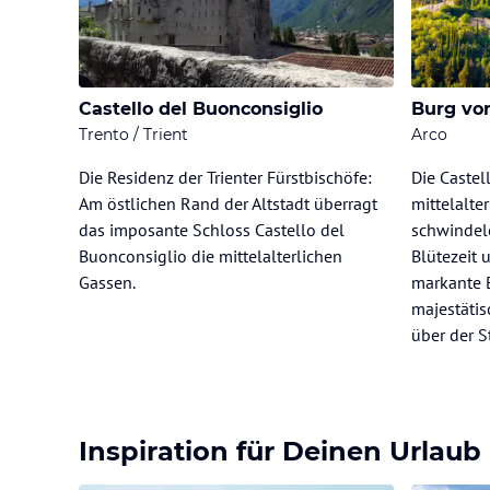
Castello del Buonconsiglio
Burg vo
Trento / Trient
Arco
Die Residenz der Trienter Fürstbischöfe:
Die Castel
Am östlichen Rand der Altstadt überragt
mittelalte
das imposante Schloss Castello del
schwindele
Buonconsiglio die mittelalterlichen
Blütezeit 
Gassen.
markante 
majestätis
über der S
Inspiration für Deinen Urlaub 