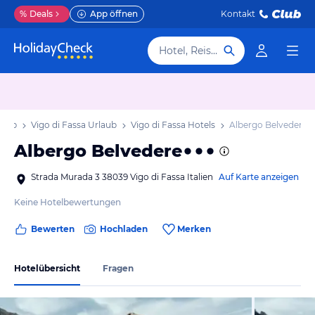
%
Deals
App öffnen
Kontakt
Hotel, Reiseziel
laub
Vigo di Fassa Urlaub
Vigo di Fassa Hotels
Albergo Belvedere
Albergo Belvedere
Strada Murada 3 38039 Vigo di Fassa Italien
Auf Karte anzeigen
Keine Hotelbewertungen
Bewerten
Hochladen
Merken
Hotelübersicht
Fragen