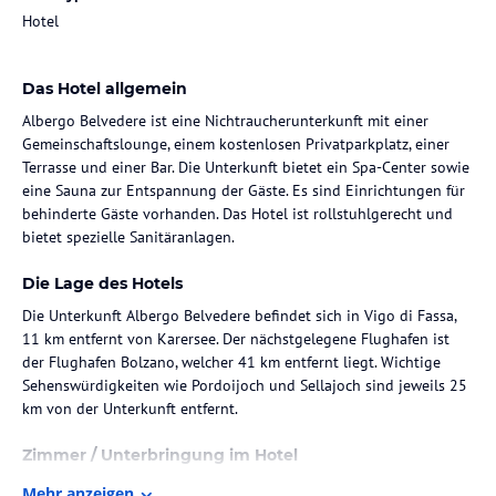
Hotel
Das Hotel allgemein
Albergo Belvedere ist eine Nichtraucherunterkunft mit einer
Gemeinschaftslounge, einem kostenlosen Privatparkplatz, einer
Terrasse und einer Bar. Die Unterkunft bietet ein Spa-Center sowie
eine Sauna zur Entspannung der Gäste. Es sind Einrichtungen für
behinderte Gäste vorhanden. Das Hotel ist rollstuhlgerecht und
bietet spezielle Sanitäranlagen.
Die Lage des Hotels
Die Unterkunft Albergo Belvedere befindet sich in Vigo di Fassa,
11 km entfernt von Karersee. Der nächstgelegene Flughafen ist
der Flughafen Bolzano, welcher 41 km entfernt liegt. Wichtige
Sehenswürdigkeiten wie Pordoijoch und Sellajoch sind jeweils 25
km von der Unterkunft entfernt.
Zimmer / Unterbringung im Hotel
Die Zimmer im Albergo Belvedere sind mit einem Flachbild-TV,
Mehr anzeigen