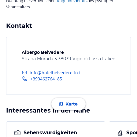
Buchung die verbindlichen
Angebotsdetails
des jeweiligen
Veranstalters.
Kontakt
Albergo Belvedere
Strada Murada 3 38039 Vigo di Fassa Italien
info@hotelbelvedere.tn.it
+390462764185
Karte
Interessantes in der Nähe
Sehenswürdigkeiten
Spor