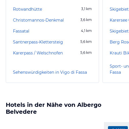
Rotwandhütte
3,1
km
Skigebiet
Christomannos-Denkmal
3,6
km
Karersee 
Fassatal
4,1
km
Skigebiet
Santnerpass-Klettersteig
5,6
km
Berg Ros
Karerpass / Welschnofen
5,6
km
Krauti B
Sport- un
Sehenswürdigkeiten in Vigo di Fassa
Fassa
Hotels in der Nähe von Albergo
Belvedere