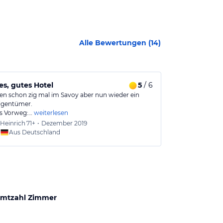
Alle Bewertungen (
14
)
s, gutes Hotel
5
/ 6
Hotel in gut
en schon zig mal im Savoy aber nun wieder ein
Nur für eine N
igentümer.
Karerpass abge
s Vorweg:…
weiterlesen
Heinrich
71+
•
Dezember 2019
Tobias
Aus Deutschland
Aus
mtzahl Zimmer