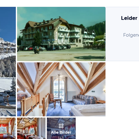
Leider
Folgen
von Martina, Juli 2010
vom Hotelier, Mai 2020
Alle Bilder
(
41
)