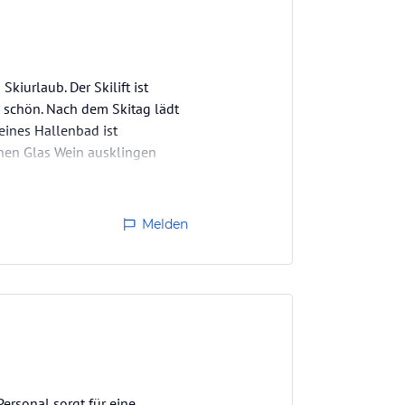
Skiurlaub. Der Skilift ist
 schön. Nach dem Skitag lädt
eines Hallenbad ist
nen Glas Wein ausklingen
sen…
Melden
Personal sorgt für eine