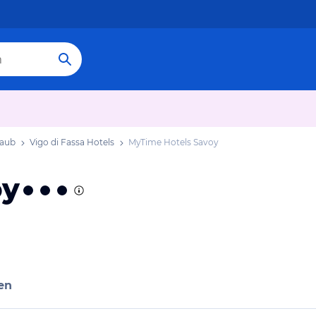
laub
Vigo di Fassa Hotels
MyTime Hotels Savoy
oy
en