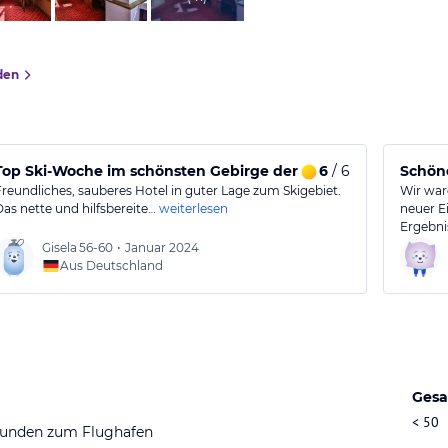
den
Top Ski-Woche im schönsten Gebirge der Welt
6
/ 6
Schöne
Freundliches, sauberes Hotel in guter Lage zum Skigebiet.
Wir war
Das nette und hilfsbereite…
weiterlesen
neuer E
Ergebni
Gisela
56-60
•
Januar 2024
Aus Deutschland
Gesa
< 50
tunden zum Flughafen