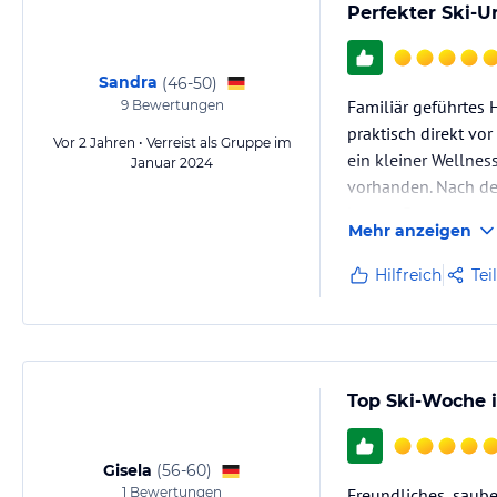
Perfekter Ski-U
Sandra
(
46-50
)
Familiär geführtes H
9
Bewertungen
praktisch direkt vo
Vor 2 Jahren • Verreist als Gruppe im
ein kleiner Wellnes
Januar 2024
vorhanden. Nach de
lassen. Das gesamte
Mehr anzeigen
Hilfreich
Tei
Top Ski-Woche 
Gisela
(
56-60
)
1
Bewertungen
Freundliches, saube