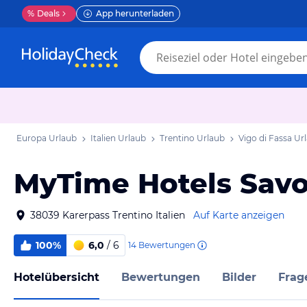
%
Deals
App herunterladen
Europa Urlaub
Italien Urlaub
Trentino Urlaub
Vigo di Fassa Ur
MyTime Hotels Sav
38039 Karerpass Trentino Italien
Auf Karte anzeigen
100%
6,0
/ 6
14
Bewertungen
Hotelübersicht
Bewertungen
Bilder
Frag