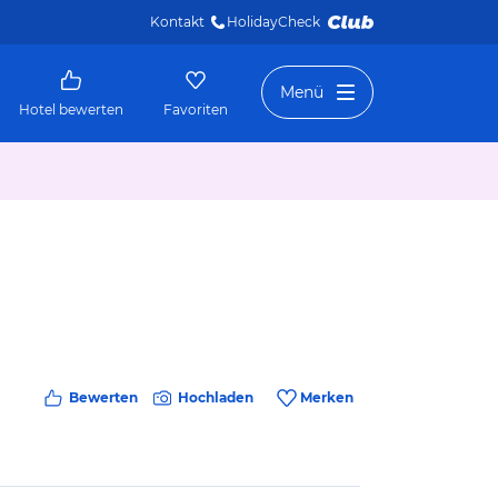
Kontakt
HolidayCheck 
Menü
Hotel bewerten
Favoriten
Bewerten
Hochladen
Merken