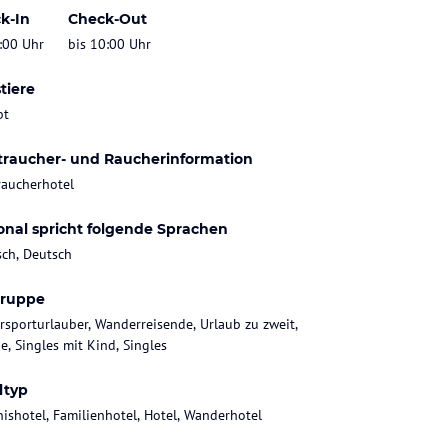
k-In
Check-Out
:00 Uhr
bis 10:00 Uhr
tiere
bt
traucher- und Raucherinformation
raucherhotel
onal spricht folgende Sprachen
sch, Deutsch
gruppe
rsporturlauber, Wanderreisende, Urlaub zu zweit,
e, Singles mit Kind, Singles
ltyp
nishotel, Familienhotel, Hotel, Wanderhotel