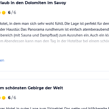
rlaub in den Dolomiten im Savoy
6
/ 6
otel, in dem man sich sehr wohl fühlt. Die Lage ist perfekt für den 
r der Haustür. Das Panorama rundherum ist einfach atemberaubend
sbereich (mit Sauna und Dampfbad) zum Ausruhen ein. Auch ein kl
m Abendessen kann man den Tag in der Hotelbar bei einem schö
 Hotelpersonal ist sehr herzlich. Das Frühstück und das Abendes
len
im schönsten Gebirge der Welt
6
/ 6
res Hotel in guter Lage zum Skigebiet. Das nette und hilfsbereite 