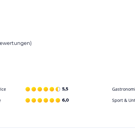
it zwischen 3 Menüs zu wählen: Traditionelles,
e zu sein, deswegen schlagen wir viele frischen
ewertungen)
 erleben!
lettern, Rafting und Überlebenskurse sind eine
m diese wunderschöne Welt zu entdecken auf
euch immer überraschen.
ice
5,5
Gastronom
i gefahren haben, Schneeschuhwandern,
e
6,0
Sport & Un
. Es wird wunderschön sein!
ataloginformationen. Alle Angaben ohne
uchung die verbindlichen
Angebotsdetails
des