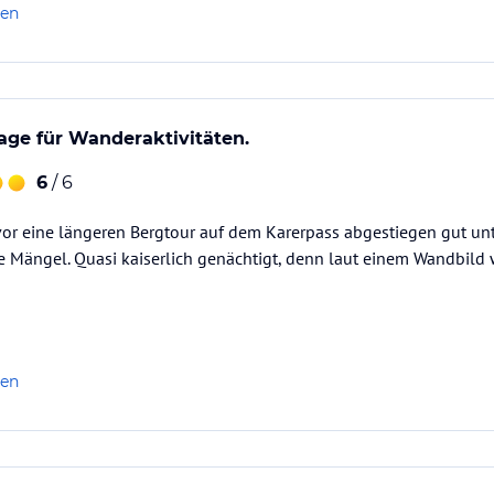
 Quark in großen hygienischen Behältern, zur Vermeidung von…
len
Lage für Wanderaktivitäten.
6
/ 6
 vor eine längeren Bergtour auf dem Karerpass abgestiegen gut 
Mängel. Quasi kaiserlich genächtigt, denn laut einem Wandbild w
len