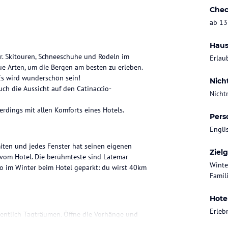
Chec
ab 13
Haus
er. Skitouren, Schneeschuhe und Rodeln im
Erlau
ue Arten, um die Bergen am besten zu erleben.
 Es wird wunderschön sein!
Nich
uch die Aussicht auf den Catinaccio-
Nicht
erdings mit allen Komforts eines Hotels.
Pers
Engli
iten und jedes Fenster hat seinen eigenen
Ziel
 vom Hotel. Die berühmteste sind Latemar
Winte
uto im Winter beim Hotel geparkt: du wirst 40km
Famili
Hote
Erleb
igentlich Tagträumen. Öffne die Vorhänge und
fgang oder bei Sonnenuntergang machen, aber