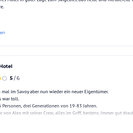
e.
len
Hotel
5
/ 6
g mal im Savoy aber nun wieder ein neuer Eigentümer.
 war toll.
6 Personen, drei Generationen von 19-83 Jahren.
 von Alex mit seiner Crew, alles im Griff, bestens. Immer gut drauf
abwechslungsreich über Fisch, Fleisch bis zu vegan.
Obst, vielen Säften und allem anderen was selbstverständlich vor