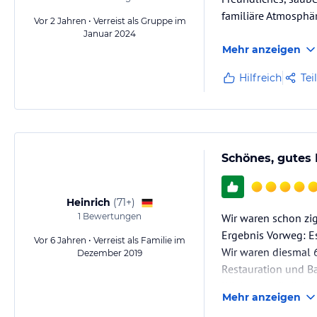
familiäre Atmosphär
Vor 2 Jahren • Verreist als Gruppe im
Januar 2024
Mehr anzeigen
Hilfreich
Tei
Schönes, gutes 
Heinrich
(
71+
)
1
Bewertungen
Wir waren schon zi
Ergebnis Vorweg: Es
Vor 6 Jahren • Verreist als Familie im
Wir waren diesmal 
Dezember 2019
Restauration und Bar
Küche: vorzüglich, 
Mehr anzeigen
Frühstück mit viel 