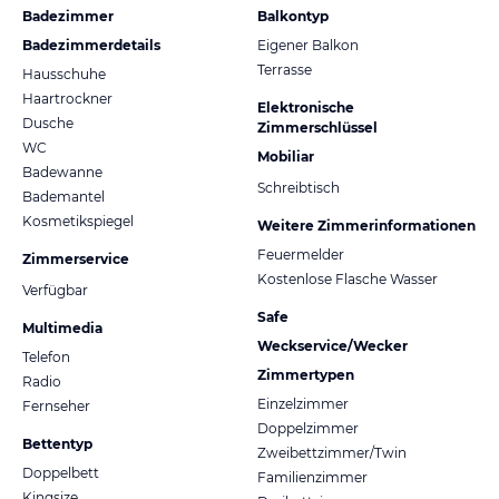
Badezimmer
Balkontyp
Badezimmerdetails
Eigener Balkon
Terrasse
Hausschuhe
Haartrockner
Elektronische
Dusche
Zimmerschlüssel
WC
Mobiliar
Badewanne
Schreibtisch
Bademantel
Kosmetikspiegel
Weitere Zimmerinformationen
Feuermelder
Zimmerservice
Kostenlose Flasche Wasser
Verfügbar
Safe
Multimedia
Weckservice/Wecker
Telefon
Zimmertypen
Radio
Einzelzimmer
Fernseher
Doppelzimmer
Bettentyp
Zweibettzimmer/Twin
Doppelbett
Familienzimmer
Kingsize