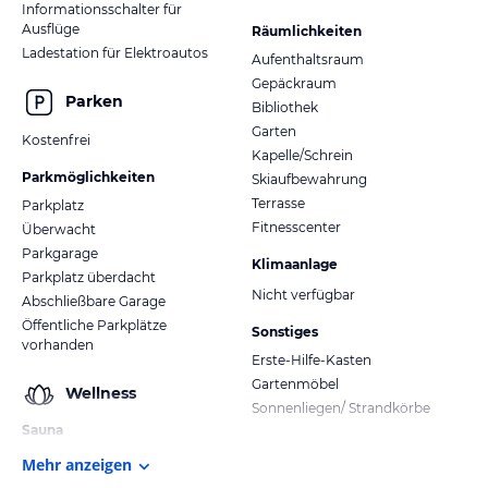
Informationsschalter für
Ausflüge
Räumlichkeiten
Ladestation für Elektroautos
Aufenthaltsraum
Gepäckraum
Parken
Bibliothek
Garten
Kostenfrei
Kapelle/Schrein
Parkmöglichkeiten
Skiaufbewahrung
Terrasse
Parkplatz
Fitnesscenter
Überwacht
Parkgarage
Klimaanlage
Parkplatz überdacht
Nicht verfügbar
Abschließbare Garage
Öffentliche Parkplätze
Sonstiges
vorhanden
Erste-Hilfe-Kasten
Gartenmöbel
Wellness
Sonnenliegen/ Strandkörbe
Sauna
Mehr anzeigen