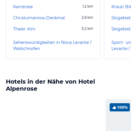
Karrersee
1,2
km
Krauti B
Christomannos-Denkmal
2,6
km
Thaler Alm
3,2
km
Skigebiet
Sehenswürdigkeiten in Nova Levante /
Sport- un
Welschnofen
Levante 
Hotels in der Nähe von Hotel
Alpenrose
100%