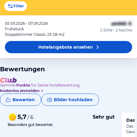
Filter
ab
666 €
05.09.2026 - 07.09.2026
Frühstück
2 ERW • 2 Nächte
Doppelzimmer Classic 23-28 m2
Hotelangebote
ansehen
Bewertungen
Sammle
Punkte
für Deine Hotelbewertung.
Kostenlos anmelden
Bewerten
Bilder hochladen
5,7
Sehr gut
/ 6
Das 
Besonders gut bewertet:
Das B
Gaume