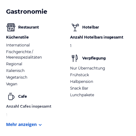
Gastronomie
Restaurant
Hotelbar
Küchenstile
Anzahl Hotelbars insgesamt
International
1
Fischgerichte /
Meeresspezialitäten
Verpflegung
Regional
Nur Übernachtung
Italienisch
Frühstück
Vegetarisch
Halbpension
Vegan
Snack Bar
Lunchpakete
Cafe
Anzahl Cafes insgesamt
1
Mehr anzeigen