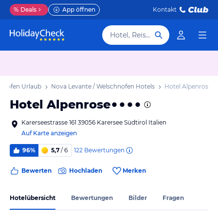
%
Deals
App öffnen
Kontakt
Hotel, Reiseziel
chnofen Urlaub
Nova Levante / Welschnofen Hotels
Hotel Alpenrose
Hotel Alpenrose
Karerseestrasse 161 39056 Karersee Südtirol Italien
Auf Karte anzeigen
122
Bewertungen
96%
5,7
/ 6
Bewerten
Hochladen
Merken
Hotelübersicht
Bewertungen
Bilder
Fragen