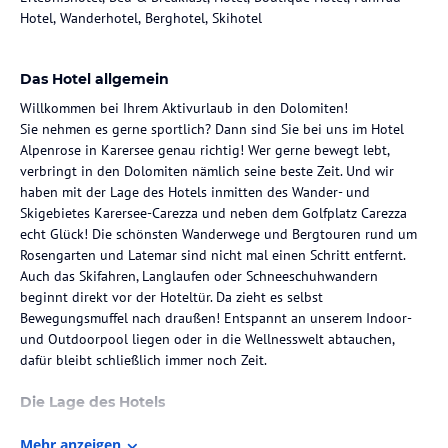
Hotel, Wanderhotel, Berghotel, Skihotel
Das Hotel allgemein
Willkommen bei Ihrem Aktivurlaub in den Dolomiten!
Sie nehmen es gerne sportlich? Dann sind Sie bei uns im Hotel
Alpenrose in Karersee genau richtig! Wer gerne bewegt lebt,
verbringt in den Dolomiten nämlich seine beste Zeit. Und wir
haben mit der Lage des Hotels inmitten des Wander- und
Skigebietes Karersee-Carezza und neben dem Golfplatz Carezza
echt Glück! Die schönsten Wanderwege und Bergtouren rund um
Rosengarten und Latemar sind nicht mal einen Schritt entfernt.
Auch das Skifahren, Langlaufen oder Schneeschuhwandern
beginnt direkt vor der Hoteltür. Da zieht es selbst
Bewegungsmuffel nach draußen! Entspannt an unserem Indoor-
und Outdoorpool liegen oder in die Wellnesswelt abtauchen,
dafür bleibt schließlich immer noch Zeit.
Die Lage des Hotels
Am Karerpass, direkt unter dem Sagenberg Rosengarten und
Mehr anzeigen