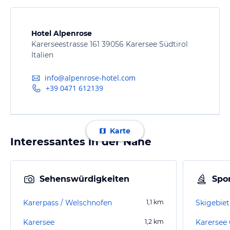
Hotel Alpenrose
Karerseestrasse 161 39056 Karersee Südtirol
Italien
info@alpenrose-hotel.com
+39 0471 612139
Karte
Interessantes in der Nähe
Sehenswürdigkeiten
Spor
Karerpass / Welschnofen
1,1
km
Skigebiet
Karersee
1,2
km
Karersee 