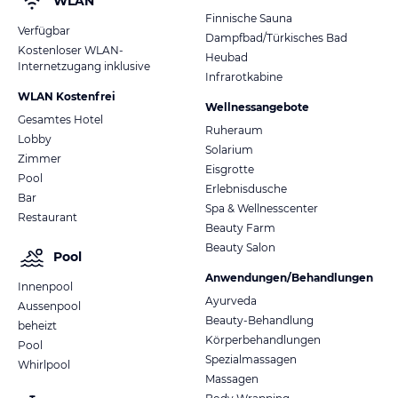
WLAN
Finnische Sauna
Verfügbar
Dampfbad/Türkisches Bad
Kostenloser WLAN-
Heubad
Internetzugang inklusive
Infrarotkabine
WLAN Kostenfrei
Wellnessangebote
Gesamtes Hotel
Ruheraum
Lobby
Solarium
Zimmer
Eisgrotte
Pool
Erlebnisdusche
Bar
Spa & Wellnesscenter
Restaurant
Beauty Farm
Beauty Salon
Pool
Anwendungen/Behandlungen
Innenpool
Ayurveda
Aussenpool
Beauty-Behandlung
beheizt
Körperbehandlungen
Pool
Spezialmassagen
Whirlpool
Massagen