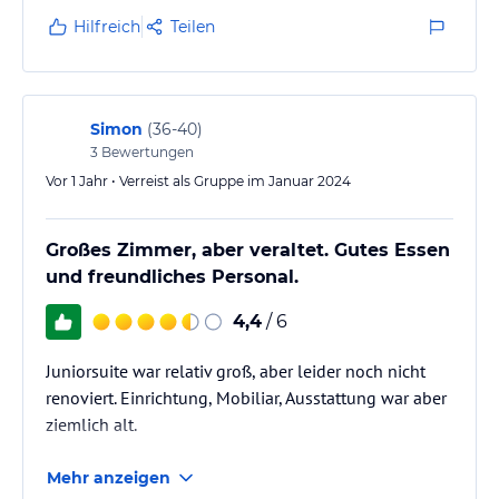
der uns jeden Wunsch erfüllt hatte!
Hilfreich
Teilen
Gastronomie im Hotel
Gaumenfreuden, edle Tropfen aus dem Weinkeller, Esskultur in
vollendeter Form!
Simon
(
36-40
)
Genießen Sie unsere abwechslungsreiche Kost aus feinen Speisen
3
Bewertungen
der Italienischen Küche,
Vor 1 Jahr • Verreist als Gruppe im Januar 2024
ergänzt durch leckerer, regionaler Südtiroler Hausmannskost.
Beginnen Sie den Tag, gut gestärkt durch ein sportlich, alpines
Großes Zimmer, aber veraltet. Gutes Essen
Frühstücksbuffet wo Sie alles finden, was Ihr Herz begehrt.
und freundliches Personal.
Abends bietet unser Küchenteam täglich verschiedene Menüs zur
4,4
/ 6
Auswahl mit Vorspeisen- und Salatbuffet, wöchentliches
Genussmenü mit Weinverkostung und geschmackvolle
Juniorsuite war relativ groß, aber leider noch nicht
Spezialitätenabende!
renoviert. Einrichtung, Mobiliar, Ausstattung war aber
In unserem Mittagsrestaurant mit einer großzügigen
ziemlich alt.
Panoramaterrasse besteht die Möglichkeit á la carte zu speisen,
hausgemachte Kuchen und verlockende Eisbecher werden
Mehr anzeigen
serviert.