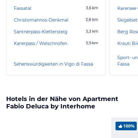
Fassatal
3,6
km
Karersee 
Christomannos-Denkmal
3,8
km
Skigebiet
Santnerpass-Klettersteig
5,3
km
Berg Ros
Karerpass / Welschnofen
5,9
km
Krauti B
Sport- un
Sehenswürdigkeiten in Vigo di Fassa
Fassa
Hotels in der Nähe von Apartment
Fabio Deluca by Interhome
100%