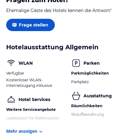
Fragen zum Hotel?
andere Outdoor-Aktivitäten sind in dieser Gegend möglich.
Ehemalige Gäste des Hotels kennen die Antwort!
Hinweis:
Verfasst von HolidayCheck mit Hilfe von KI. Alle
Angaben ohne Gewähr. Bitte lies vor der Buchung die
Frage stellen
verbindlichen
Angebotsdetails
des jeweiligen Veranstalters.
Hotelausstattung Allgemein
WLAN
Parken
Verfügbar
Parkmöglichkeiten
Kostenloser WLAN-
Parkplatz
Internetzugang inklusive
Ausstattung
Hotel Services
Räumlichkeiten
Weitere Serviceangebote
Skiaufbewahrung
Ladestation für Elektroautos
Mehr anzeigen