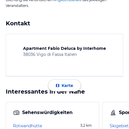
Veranstalters.
Kontakt
Apartment Fabio Deluca by Interhome
38036 Vigo di Fassa Italien
Karte
Interessantes in der Nähe
Sehenswürdigkeiten
Spor
Rotwandhütte
3,2
km
Skigebiet