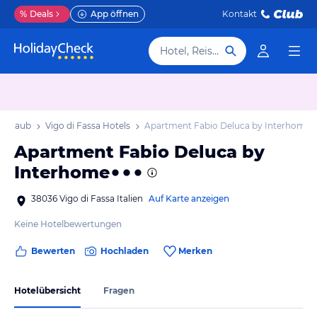
%
Deals
App öffnen
Kontakt
Hotel, Reiseziel
a Urlaub
Vigo di Fassa Hotels
Apartment Fabio Deluca by Interhome
Apartment Fabio Deluca by
Interhome
38036 Vigo di Fassa Italien
Auf Karte anzeigen
Keine Hotelbewertungen
Bewerten
Hochladen
Merken
Hotelübersicht
Fragen