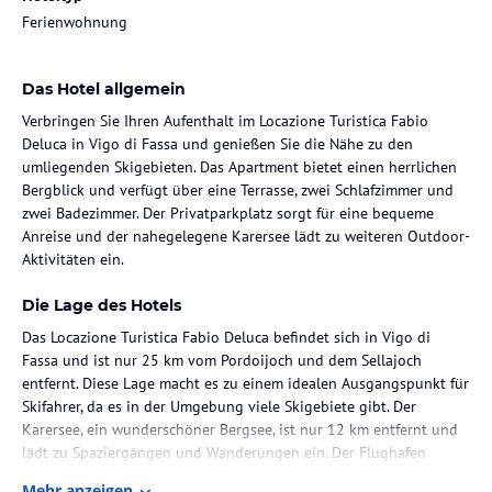
Ferienwohnung
Das Hotel allgemein
Verbringen Sie Ihren Aufenthalt im Locazione Turistica Fabio
Deluca in Vigo di Fassa und genießen Sie die Nähe zu den
umliegenden Skigebieten. Das Apartment bietet einen herrlichen
Bergblick und verfügt über eine Terrasse, zwei Schlafzimmer und
zwei Badezimmer. Der Privatparkplatz sorgt für eine bequeme
Anreise und der nahegelegene Karersee lädt zu weiteren Outdoor-
Aktivitäten ein.
Die Lage des Hotels
Das Locazione Turistica Fabio Deluca befindet sich in Vigo di
Fassa und ist nur 25 km vom Pordoijoch und dem Sellajoch
entfernt. Diese Lage macht es zu einem idealen Ausgangspunkt für
Skifahrer, da es in der Umgebung viele Skigebiete gibt. Der
Karersee, ein wunderschöner Bergsee, ist nur 12 km entfernt und
lädt zu Spaziergängen und Wanderungen ein. Der Flughafen
Bozen ist ebenfalls in der Nähe und nur 42 km entfernt.
Mehr anzeigen