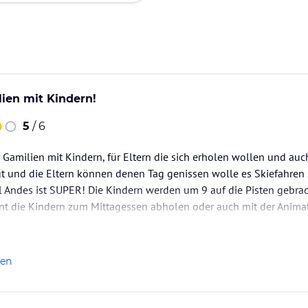
lien mit Kindern!
5
/ 6
Gamilien mit Kindern, für Eltern die sich erholen wollen und auc
ut und die Eltern können denen Tag genissen wolle es Skiefahren s
 Andes ist SUPER! Die Kindern werden um 9 auf die Pisten gebrac
nt die Kindern zum Mittagessen abholen oder auch mit der Animat
waren mit dem ganzen Programm extrem zufrieden und involviert s
len