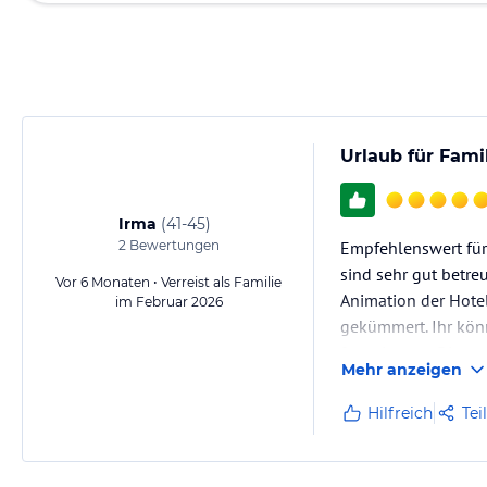
Urlaub für Fami
Irma
(
41-45
)
2
Bewertungen
Empfehlenswert für 
sind sehr gut betre
Vor 6 Monaten • Verreist als Familie
Animation der Hotel
im Februar 2026
gekümmert. Ihr kön
fast nie weg. Die 
Mehr anzeigen
Hilfreich
Tei