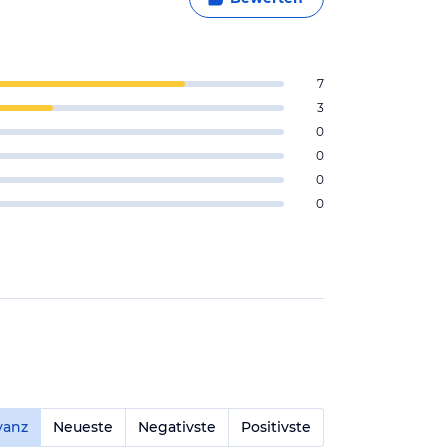
7
3
0
0
0
0
vanz
Neueste
Negativste
Positivste