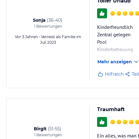
Toller Urlaub
Sonja
(
36-40
)
1
Bewertungen
Kinderfreundlich
Zentral gelegen
Vor 3 Jahren • Verreist als Familie im
Pool
Juli 2023
Kinderbetreuung
Parkplätze
Mehr anzeigen
Seilbahnnähe
Tolle Aussicht
Hilfreich
Tei
Verkehrsgünstig ge
Traumhaft
Birgit
(
51-55
)
1
Bewertungen
Ein alles, was man 