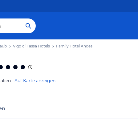
laub
Vigo di Fassa Hotels
Family Hotel Andes
talien
Auf Karte anzeigen
en