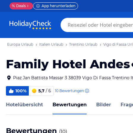
%
Deals
App herunterladen
Europa Urlaub
Italien Urlaub
Trentino Urlaub
Vigo di Fassa Ur
Family Hotel Andes
Piaz Jan Battista Massar 3 38039 Vigo Di Fassa Trentino I
100%
5,7
/ 6
10
Bewertungen
Hotelübersicht
Bewertungen
Bilder
Frag
Bewertungen
(
10
)