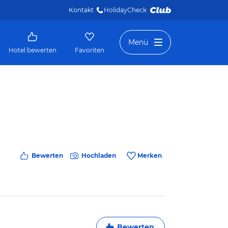
Kontakt
HolidayCheck 
Menü
Hotel bewerten
Favoriten
Bewerten
Hochladen
Merken
Bewerten