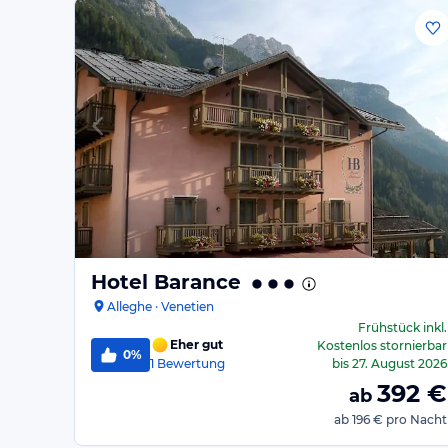
Hotel Barance
Alleghe · Venetien
Frühstück
inkl.
Eher gut
Kostenlos stornierbar
0%
1
Bewertung
bis
27. August 2026
392
€
ab
ab
196 €
pro Nacht