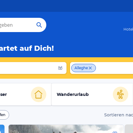
Hote
rtet auf Dich!
Alleghe
ser
Wanderurlaub
Sortieren nac
fen