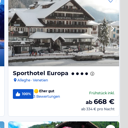
Sporthotel Europa
Alleghe · Venetien
Eher gut
Frühstück
inkl.
100%
3
Bewertungen
668
€
ab
ab
334 €
pro Nacht