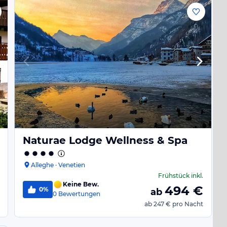
Naturae Lodge Wellness & Spa
Alleghe · Venetien
Frühstück
inkl.
Keine Bew.
494
€
0%
ab
0
Bewertungen
ab
247 €
pro Nacht