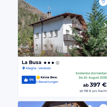
La Busa
Alleghe · Venetien
Kostenlos stornierbar
Keine Bew.
bis
20. August 2026
0%
0
Bewertungen
397
€
ab
ab
198 €
pro Nacht