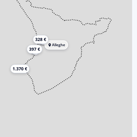
328 €
Alleghe
397 €
1.370 €