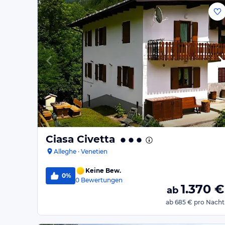
Ciasa Civetta
Alleghe · Venetien
Keine Bew.
0%
0
Bewertungen
1.370
€
ab
ab
685 €
pro Nacht