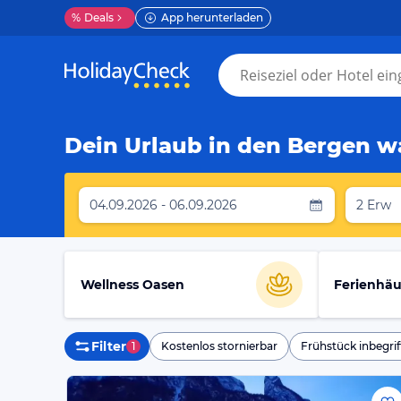
%
Deals
App herunterladen
Dein Urlaub in den Bergen wa
04.09.2026 - 06.09.2026
2 Erw
Wellness Oasen
Ferienhäu
Filter
1
Kostenlos stornierbar
Frühstück inbegrif