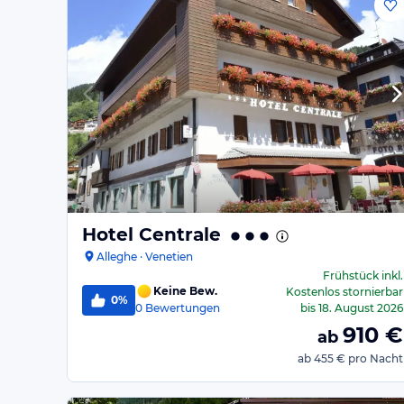
Hotel Centrale
Alleghe · Venetien
Frühstück
inkl.
Keine Bew.
Kostenlos stornierbar
0%
0
Bewertungen
bis
18. August 2026
910
€
ab
ab
455 €
pro Nacht