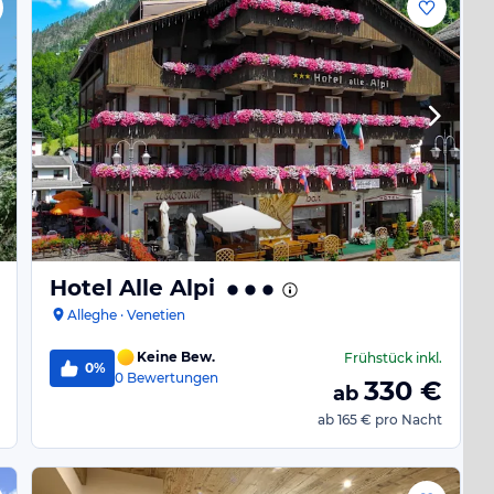
Hotel Alle Alpi
Alleghe · Venetien
Keine Bew.
Frühstück
inkl.
0%
0
Bewertungen
330
€
ab
ab
165 €
pro Nacht