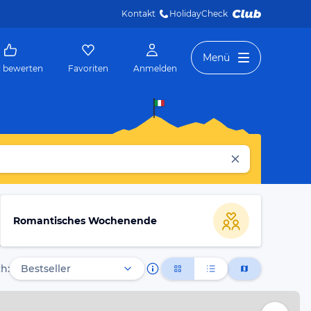
Kontakt
HolidayCheck 
Menü
l bewerten
Favoriten
Anmelden
Romantisches Wochenende
h: