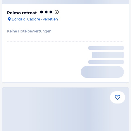
Pelmo retreat
Borca di Cadore
·
Venetien
Keine Hotelbewertungen