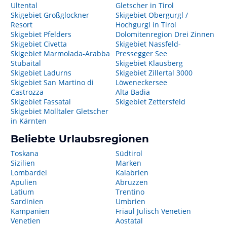
Ultental
Gletscher in Tirol
Skigebiet Großglockner
Skigebiet Obergurgl /
Resort
Hochgurgl in Tirol
Skigebiet Pfelders
Dolomitenregion Drei Zinnen
Skigebiet Civetta
Skigebiet Nassfeld-
Skigebiet Marmolada-Arabba
Pressegger See
Stubaital
Skigebiet Klausberg
Skigebiet Ladurns
Skigebiet Zillertal 3000
Skigebiet San Martino di
Löweneckersee
Castrozza
Alta Badia
Skigebiet Fassatal
Skigebiet Zettersfeld
Skigebiet Mölltaler Gletscher
in Kärnten
Beliebte Urlaubsregionen
Toskana
Südtirol
Sizilien
Marken
Lombardei
Kalabrien
Apulien
Abruzzen
Latium
Trentino
Sardinien
Umbrien
Kampanien
Friaul Julisch Venetien
Venetien
Aostatal