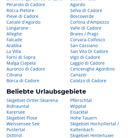
Perarolo di Cadore
Agordo
Rocca Pietore
Selva di Cadore
Pieve di Cadore
Boscoverde
Canale d'Agordo
Cortina d'Ampezzo
Longarone
Valle di Cadore
Alleghe
Braies / Prags
Falcade
Corvara-Colfosco
Arabba
San Cassiano
La Villa
San Vito Di Cadore
Forni di Sopra
Vigo di Cadore
Malga Ciapela
Laggio di Cadore
Auronzo di Cadore
Cencenighe Agordino
Cibiana
Canazei
Borca di Cadore
Calalzo di Cadore
Beliebte Urlaubsgebiete
Skigebiet Ortler Skiarena
Pflerschtal
Ridnauntal
Wipptal
Karersee
Eisacktal
Skigebiet Plose
Hohe Tauern
Weissensee See
Skigebiet Hochzillertal /
Pustertal
Kaltenbach
Osttirol
Skigebiet Hintertuxer