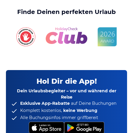
Finde Deinen perfekten Urlaub
Hol Dir die App!
Dein Urlaubsbegleiter – vor und während der
Reise
Exklusive App-Rabatte
auf Deine Buchungen
Komplett kostenlos,
keine Werbung
Alle Buchungsinfos immer griffbereit