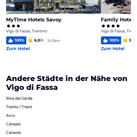
MyTime Hotels Savoy
Family Hotel
Vigo di Fassa, Trentino
Vigo di Fassa, Trent
100
%
6,0
/
6
100
%
5,7
/
14 Bew.
Zum Hotel
Zum Hotel
Andere Städte in der Nähe von
Vigo di Fassa
Riva del Garda
Trento / Trient
Arco
Canazei
Carisolo