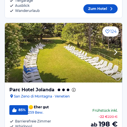
Tiefgarage
Ausblick
Zum Hotel
Wanderurlaub
124
Parc Hotel Jolanda
San Zeno di Montagna · Venetien
Eher gut
85%
Frühstück
inkl.
259
Bew.
-
22 €
220 €
Barrierefreie Zimmer
198
€
ab
Whirlpool