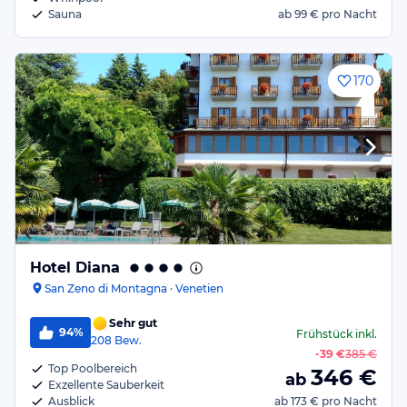
Sauna
ab
99 €
pro Nacht
170
Hotel Diana
San Zeno di Montagna · Venetien
Sehr gut
94%
Frühstück
inkl.
208
Bew.
-
39 €
385 €
Top Poolbereich
346
€
ab
Exzellente Sauberkeit
Ausblick
ab
173 €
pro Nacht