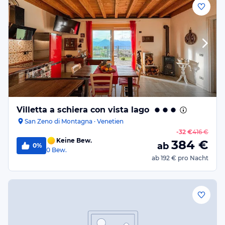
Villetta a schiera con vista lago
San Zeno di Montagna · Venetien
-
32 €
416 €
Keine Bew.
384
€
ab
0%
0
Bew.
ab
192 €
pro Nacht