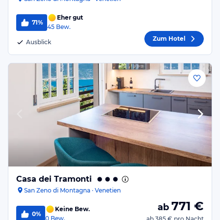
Eher gut
71%
45
Bew.
Zum Hotel
Ausblick
Casa dei Tramonti
San Zeno di Montagna · Venetien
771
€
ab
Keine Bew.
0%
0
Bew.
ab
385 €
pro Nacht