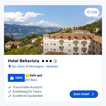
308
Hotel Bellavista
San Zeno di Montagna · Venetien
Sehr gut
100%
267
Bew.
Traumhafte Aussicht
Erstklassig für Paare
Zum Hotel
Exzellente Sauberkeit