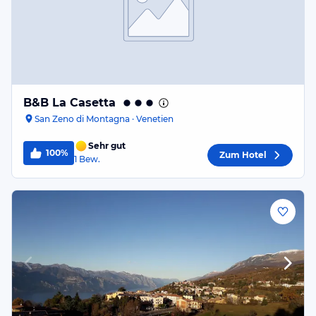
B&B La Casetta
San Zeno di Montagna · Venetien
Sehr gut
100%
Zum Hotel
1
Bew.