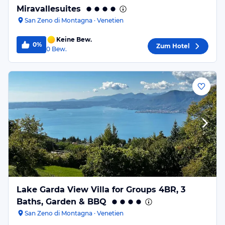
Miravallesuites
San Zeno di Montagna · Venetien
Keine Bew.
0%
Zum Hotel
0
Bew.
Lake Garda View Villa for Groups 4BR, 3
Baths, Garden & BBQ
San Zeno di Montagna · Venetien