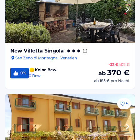
New Villetta Singola
San Zeno di Montagna · Venetien
-
32 €
402 €
Keine Bew.
370
€
ab
0%
0
Bew.
ab
185 €
pro Nacht
5