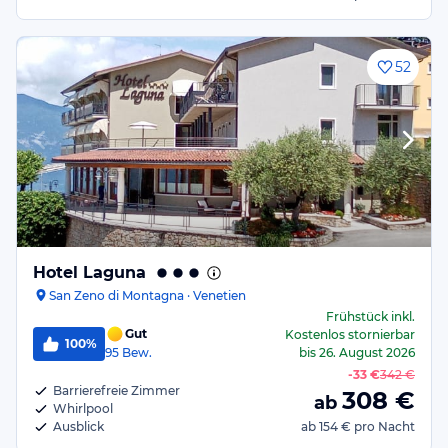
52
Hotel Laguna
San Zeno di Montagna · Venetien
Frühstück
inkl.
Gut
Kostenlos stornierbar
100%
95
Bew.
bis
26. August 2026
-
33 €
342 €
Barrierefreie Zimmer
308
€
ab
Whirlpool
Ausblick
ab
154 €
pro Nacht