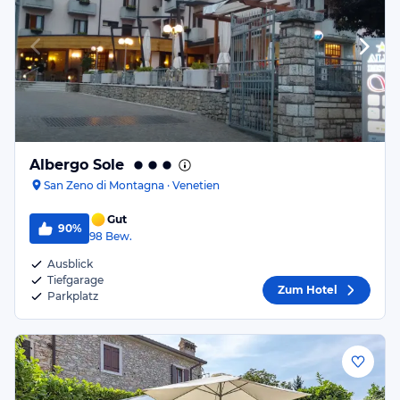
Albergo Sole
San Zeno di Montagna · Venetien
Gut
90%
98
Bew.
Ausblick
Tiefgarage
Zum Hotel
Parkplatz