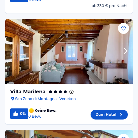
ab
330 €
pro Nacht
Villa Marilena
San Zeno di Montagna · Venetien
Keine Bew.
0%
Zum Hotel
0
Bew.