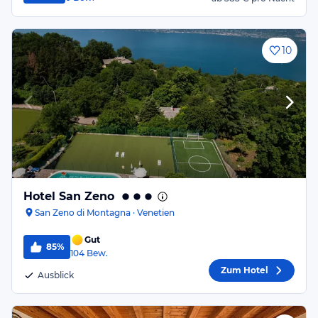
10
Hotel San Zeno
San Zeno di Montagna · Venetien
Gut
85%
104
Bew.
Zum Hotel
Ausblick