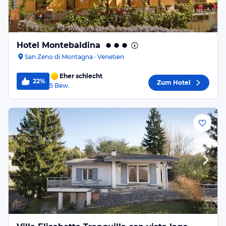
Hotel Montebaldina
San Zeno di Montagna · Venetien
Eher schlecht
22%
Zum Hotel
5
Bew.