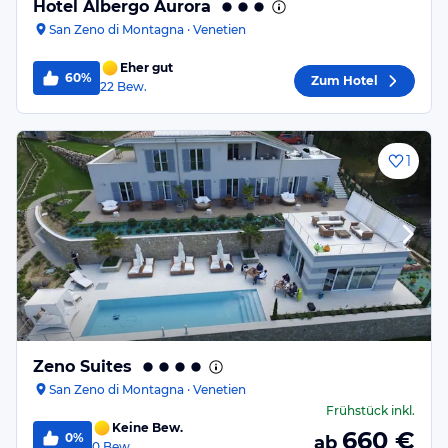
Hotel Albergo Aurora
San Zeno di Montagna · Venetien
Eher gut
60%
Zum Hotel
22
Bew.
1
Zeno Suites
San Zeno di Montagna · Venetien
Frühstück
inkl.
Keine Bew.
660
€
0%
ab
0
Bew.