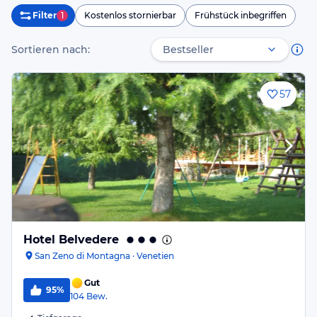
Filter
1
Kostenlos stornierbar
Frühstück inbegriffen
Sortieren nach:
57
Hotel Belvedere
San Zeno di Montagna · Venetien
Gut
95%
104
Bew.