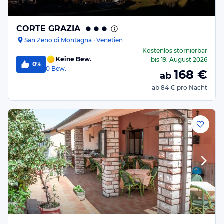
CORTE GRAZIA
San Zeno di Montagna · Venetien
Kostenlos stornierbar
Keine Bew.
bis
19. August 2026
0%
0
Bew.
168
€
ab
ab
84 €
pro Nacht