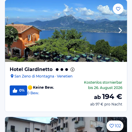
Hotel Giardinetto
San Zeno di Montagna · Venetien
Kostenlos stornierbar
Keine Bew.
bis
26. August 2026
0%
0
Bew.
194
€
ab
ab
97 €
pro Nacht
102