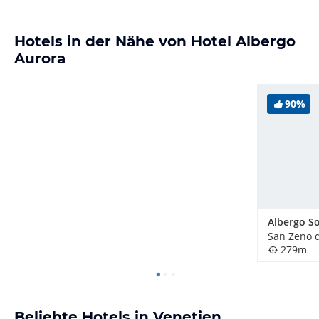
Hotels in der Nähe von Hotel Albergo
Aurora
90%
Albergo So
San Zeno d
279m
Beliebte Hotels in Venetien