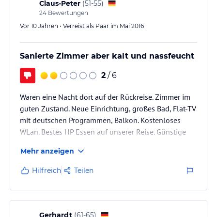
Claus-Peter
(
51-55
)
24
Bewertungen
Vor 10 Jahren • Verreist als Paar im Mai 2016
Sanierte Zimmer aber kalt und nassfeucht
2
/ 6
Waren eine Nacht dort auf der Rückreise. Zimmer im
guten Zustand. Neue Einrichtung, großes Bad, Flat-TV
mit deutschen Programmen, Balkon. Kostenloses
WLan. Bestes HP Essen auf unserer Reise. Günstige
Getränkepreise. Leider waren die Zimmer kalt und die
Mehr anzeigen
Betten extrem feucht. Ohne unseren Heizlüfter nicht
zum aushalten. Schade.
Hilfreich
Teilen
Heizlüfter mitbringen
Gerhardt
(
61-65
)