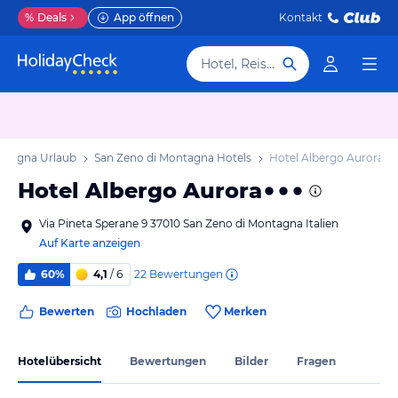
%
Deals
App öffnen
Kontakt
Hotel, Reiseziel
ntagna Urlaub
San Zeno di Montagna Hotels
Hotel Albergo Aurora
Hotel Albergo Aurora
Via Pineta Sperane 9 37010 San Zeno di Montagna Italien
Auf Karte anzeigen
22
Bewertungen
60%
4,1
/ 6
Bewerten
Hochladen
Merken
Hotelübersicht
Bewertungen
Bilder
Fragen