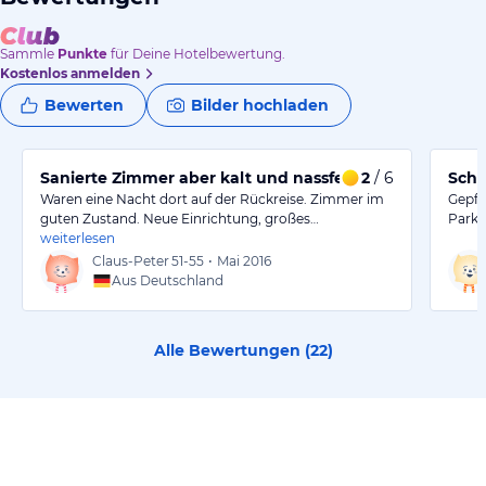
Sammle
Punkte
für Deine Hotelbewertung.
Kostenlos anmelden
Bewerten
Bilder hochladen
Sanierte Zimmer aber kalt und nassfeucht
2
/ 6
Schö
Waren eine Nacht dort auf der Rückreise. Zimmer im
Gepfl
guten Zustand. Neue Einrichtung, großes…
Parkp
weiterlesen
Claus-Peter
51-55
•
Mai 2016
Aus Deutschland
Alle Bewertungen (
22
)