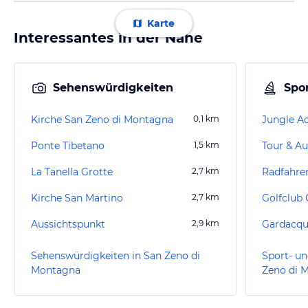
Karte
Interessantes in der Nähe
Sehenswürdigkeiten
Spor
Kirche San Zeno di Montagna
0,1
km
Jungle A
Ponte Tibetano
1,5
km
Tour & Au
La Tanella Grotte
2,7
km
Radfahre
Kirche San Martino
2,7
km
Golfclub C
Aussichtspunkt
2,9
km
Gardacq
Sehenswürdigkeiten in San Zeno di
Sport- un
Montagna
Zeno di 