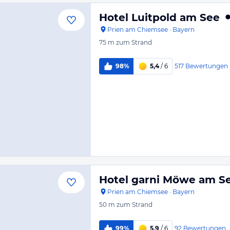
Hotel Luitpold am See
Prien am Chiemsee
·
Bayern
75 m
zum Strand
517
Bewertungen
98%
5,4
/ 6
Hotel garni Möwe am S
Prien am Chiemsee
·
Bayern
50 m
zum Strand
92
Bewertungen
99%
5,9
/ 6