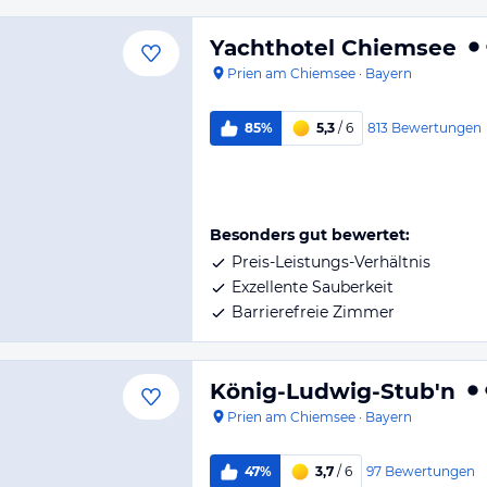
Yachthotel Chiemsee
Prien am Chiemsee
·
Bayern
813
Bewertungen
85%
5,3
/ 6
Besonders gut bewertet:
Preis-Leistungs-Verhältnis
Exzellente Sauberkeit
Barrierefreie Zimmer
König-Ludwig-Stub'n
Prien am Chiemsee
·
Bayern
97
Bewertungen
47%
3,7
/ 6