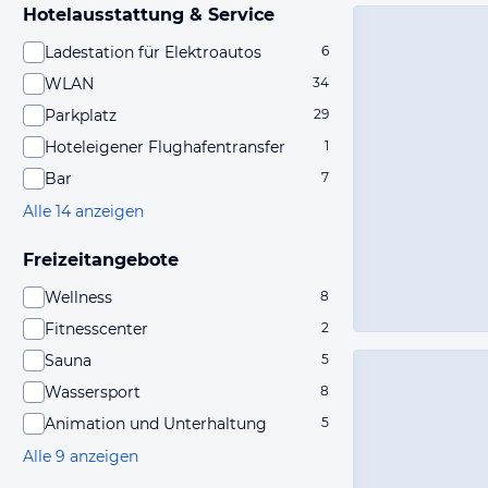
Hotelausstattung & Service
Ladestation für Elektroautos
6
WLAN
34
Parkplatz
29
Hoteleigener Flughafentransfer
1
Bar
7
Alle 14 anzeigen
Freizeitangebote
Wellness
8
Fitnesscenter
2
Sauna
5
Wassersport
8
Animation und Unterhaltung
5
Alle 9 anzeigen