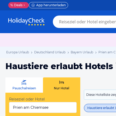
%
Deals
App herunterladen
Europa Urlaub
Deutschland Urlaub
Bayern Urlaub
Prien am C
Haustiere erlaubt Hotels
Pauschalreisen
Nur Hotel
Diese Hotelliste z
Reiseziel oder Hotel
Prien am Chiemsee
Haustiere erlaubt