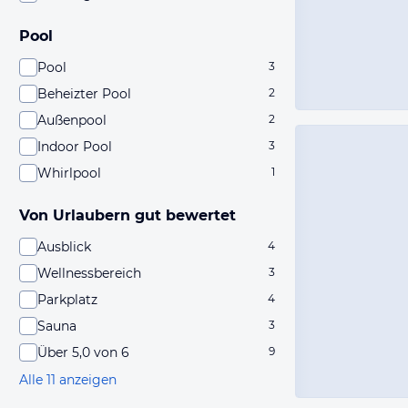
Pool
Pool
3
Beheizter Pool
2
Außenpool
2
Indoor Pool
3
Whirlpool
1
Von Urlaubern gut bewertet
Ausblick
4
Wellnessbereich
3
Parkplatz
4
Sauna
3
Über 5,0 von 6
9
Alle 11 anzeigen