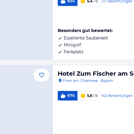
271
Bewertungen
93%
5,4
/ 6
Besonders gut bewertet:
Exzellente Sauberkeit
Minigolf
Parkplatz
Hotel Zum Fischer am 
Prien am Chiemsee
·
Bayern
145
Bewertungen
97%
5,6
/ 6