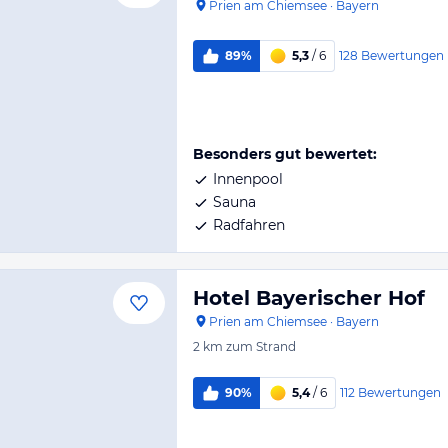
Prien am Chiemsee
·
Bayern
128
Bewertungen
89%
5,3
/ 6
Besonders gut bewertet:
Innenpool
Sauna
Radfahren
Hotel Bayerischer Hof
Prien am Chiemsee
·
Bayern
2 km
zum Strand
112
Bewertungen
90%
5,4
/ 6