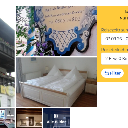
Nur 
Reisezeitrau
03.09.26 - 
Reiseteilneh
2 Erw, 0 Kin
von Rainer , Juli 2022
Filter
von Nicole, März 2014
Alle Bilder
(
50
)