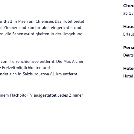
Chec
ab 15
nthalt in Prien am Chiemsee. Das Hotel bietet
Haus
Die Zimmer sind komfortabel eingerichtet und
hnen, die Sehenswürdigkeiten in der Umgebung
Erlau
Pers
Deuts
 vom Herrenchiemsee entfernt. Die Max Aicher
e Freizeitmöglichkeiten und
Hote
det sich in Salzburg, etwa 61 km entfernt.
Hotel
inem Flachbild-TV ausgestattet. Jedes Zimmer
ießen können. Starten Sie Ihren Tag mit einem
 Spezialitäten verwöhnen.