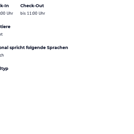
k-In
Check-Out
:00 Uhr
bis 11:00 Uhr
tiere
bt
onal spricht folgende Sprachen
ch
ltyp