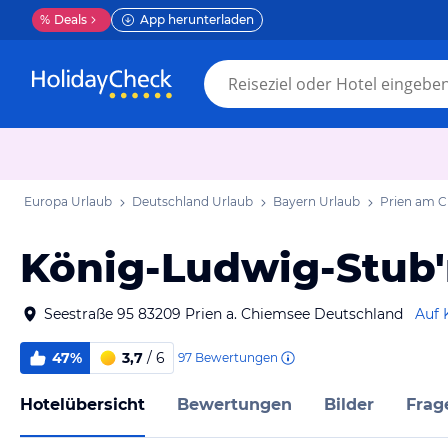
%
Deals
App herunterladen
Europa Urlaub
Deutschland Urlaub
Bayern Urlaub
Prien am C
König-Ludwig-Stub
Seestraße 95 83209 Prien a. Chiemsee Deutschland
Auf 
47%
3,7
/ 6
97
Bewertungen
Hotelübersicht
Bewertungen
Bilder
Frag