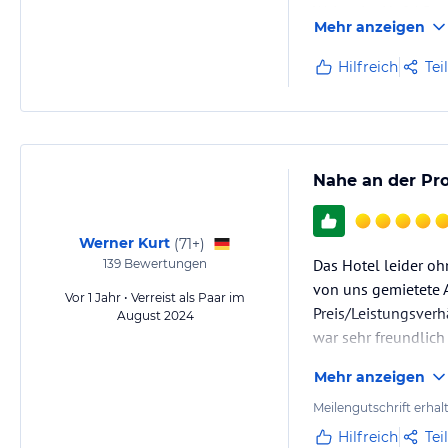
Weiter, im Hof / Gar
Mehr anzeigen
Hilfreich
Tei
Nahe an der Pr
Werner Kurt
(
71+
)
Das Hotel leider o
139
Bewertungen
von uns gemietete 
Vor 1 Jahr • Verreist als Paar im
Preis/Leistungsverh
August 2024
war sehr freundlic
Mehr anzeigen
Meilengutschrift erhal
Hilfreich
Tei