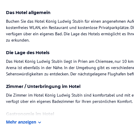
Das Hotel allgemein
Buchen Sie das Hotel König Ludwig Stub'n für einen angenehmen Aufe
kostenfreies WLAN, ein Restaurant und kostenlose Privatparkplätze. 
verfügen über ein eigenes Bad. Die Lage des Hotels ermöglicht es I
zu erkunden.
Die Lage des Hotels
Das Hotel König Ludwig Stub'n liegt in Prien am Chiemsee, nur 10 km
Arena ist ebenfalls in der Nähe. In der Umgebung gibt es verschieden
Sehenswürdigkeiten zu entdecken. Der nächstgelegene Flughafen befin
Zimmer / Unterbringung im Hotel
Die Zimmer im Hotel König Ludwig Stub'n sind komfortabel und mit e
verfügt über ein eigenes Badezimmer für Ihren persönlichen Komfort.
Gastronomie im Hotel
Mehr anzeigen
Das Hotel bietet ein Restaurant, in dem Sie köstliche Mahlzeiten gen
leckeren Frühstück und lassen Sie sich abends von den kulinarischen