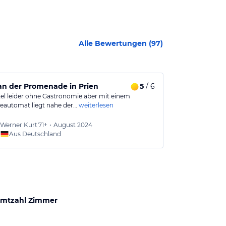
Alle Bewertungen (
97
)
an der Promenade in Prien
5
/ 6
Uriges Hote
el leider ohne Gastronomie aber mit einem
Schnuckliges H
eautomat liegt nahe der…
weiterlesen
uriges gemütli
Werner Kurt
71+
•
August 2024
Sophie
Aus Deutschland
Aus
mtzahl Zimmer