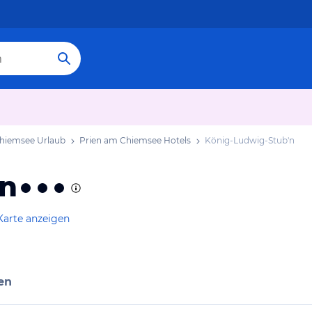
hiemsee Urlaub
Prien am Chiemsee Hotels
König-Ludwig-Stub'n
'n
Karte anzeigen
en