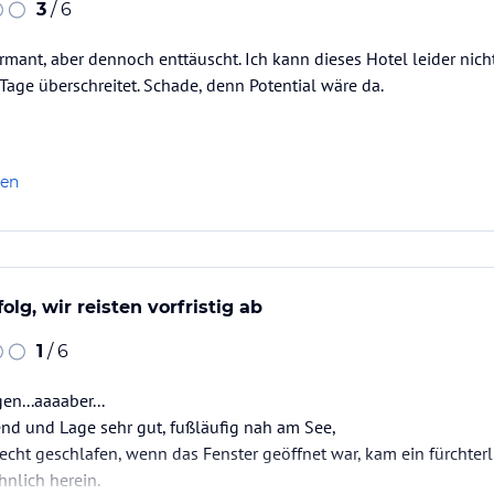
3
/ 6
mant, aber dennoch enttäuscht. Ich kann dieses Hotel leider nicht
Tage überschreitet. Schade, denn Potential wäre da.
len
olg, wir reisten vorfristig ab
1
/ 6
en...aaaaber...
nd und Lage sehr gut, fußläufig nah am See,
echt geschlafen, wenn das Fenster geöffnet war, kam ein fürchterl
hnlich herein.