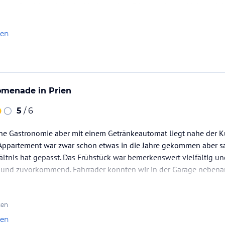
ten saßen bis spät in der Nacht andere Gäste und unterhielten sich
len
omenade in Prien
5
/ 6
hne Gastronomie aber mit einem Getränkeautomat liegt nahe der 
Appartement war zwar schon etwas in die Jahre gekommen aber s
ältnis hat gepasst. Das Frühstück war bemerkenswert vielfältig u
h und zuvorkommend. Fahrräder konnten wir in der Garage nebenan
ten
len