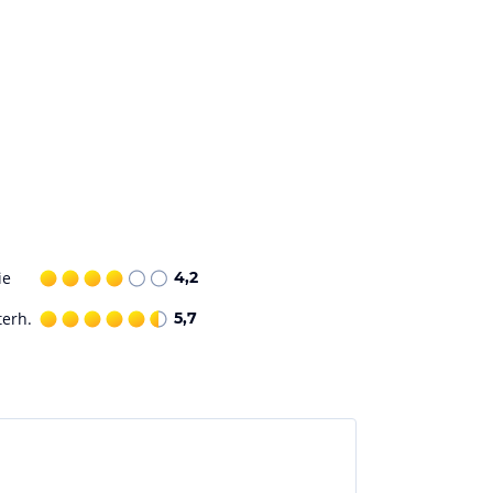
ie
4,2
terh.
5,7