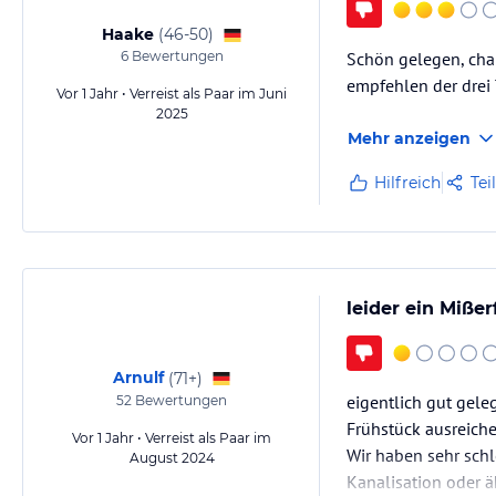
Haake
(
46-50
)
6
Bewertungen
Schön gelegen, char
empfehlen der drei 
Vor 1 Jahr • Verreist als Paar im Juni
2025
Mehr anzeigen
Hilfreich
Tei
leider ein Mißerf
Arnulf
(
71+
)
eigentlich gut geleg
52
Bewertungen
Frühstück ausreiche
Vor 1 Jahr • Verreist als Paar im
Wir haben sehr schl
August 2024
Kanalisation oder ä