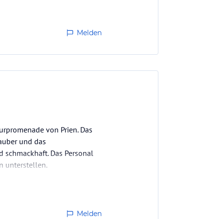
 sehr lautstark.
Melden
Kurpromenade von Prien. Das
auber und das
nd schmackhaft. Das Personal
 unterstellen.
Melden