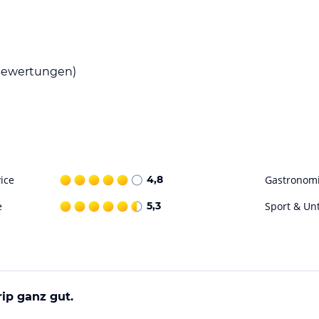
n. Besuchen Sie zum Beispiel das Erl Festival
otels liegen. Entdecken Sie die schöne Natur
ewertungen)
ohne Gewähr. Bitte lies vor der Buchung die
ice
4,8
Gastronom
e
5,3
Sport & Un
rip ganz gut.