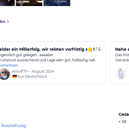
den
leider ein Mißerfolg, wir reisten vorfristig ab
1
/ 6
Nahe 
eigentlich gut gelegen...aaaaber...
Das Hot
Frühstück ausreichend und Lage sehr gut, fußläufig nah…
Getränk
weiterlesen
Arnulf
71+
•
August 2024
Aus Deutschland
Gesa
< 50
 Ausstattung