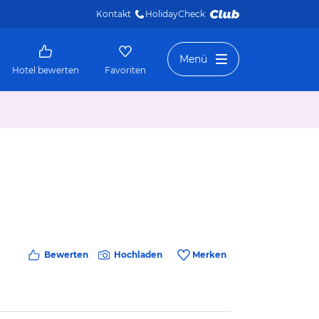
Kontakt
HolidayCheck 
Menü
Hotel bewerten
Favoriten
Bewerten
Hochladen
Merken