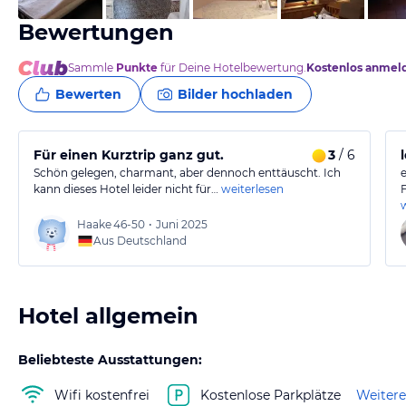
Bewertungen
Sammle
Punkte
für Deine Hotelbewertung.
Kostenlos anmel
Bewerten
Bilder hochladen
Für einen Kurztrip ganz gut.
3
/ 6
Schön gelegen, charmant, aber dennoch enttäuscht. Ich
kann dieses Hotel leider nicht für…
weiterlesen
Haake
46-50
•
Juni 2025
Aus Deutschland
Hotel allgemein
Beliebteste Ausstattungen:
Wifi kostenfrei
Kostenlose Parkplätze
Weitere