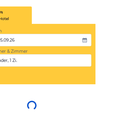
Hotel
m
05.09.26
mer & Zimmer
der, 1 Zi.