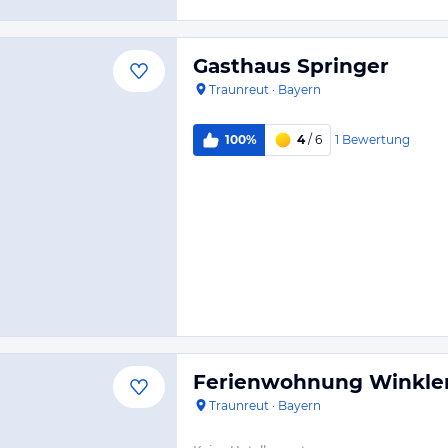
Gasthaus Springer
Traunreut
·
Bayern
1
Bewertung
100%
4
/ 6
Ferienwohnung Winkle
Traunreut
·
Bayern