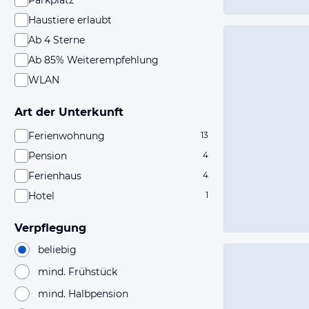
Parkplatz
Haustiere erlaubt
Ab 4 Sterne
Ab 85% Weiterempfehlung
WLAN
Art der Unterkunft
Ferienwohnung
13
Pension
4
Ferienhaus
4
Hotel
1
Verpflegung
beliebig
mind. Frühstück
mind. Halbpension