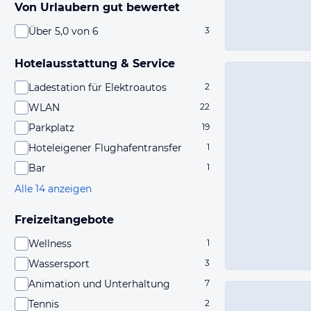
Von Urlaubern gut bewertet
Über 5,0 von 6
3
Hotelausstattung & Service
Ladestation für Elektroautos
2
WLAN
22
Parkplatz
19
Hoteleigener Flughafentransfer
1
Bar
1
Alle 14 anzeigen
Freizeitangebote
Wellness
1
Wassersport
3
Animation und Unterhaltung
7
Tennis
2