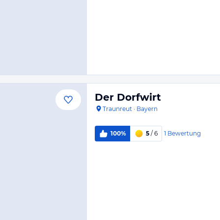
Der Dorfwirt
Traunreut
·
Bayern
1
Bewertung
100%
5
/ 6