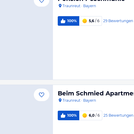
Traunreut
·
Bayern
29
Bewertungen
100%
5,6
/ 6
Beim Schmied Apartme
Traunreut
·
Bayern
25
Bewertungen
100%
6,0
/ 6