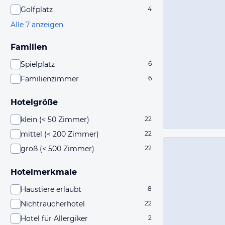
Golfplatz
4
Alle 7 anzeigen
Familien
Spielplatz
6
Familienzimmer
6
Hotelgröße
klein (< 50 Zimmer)
22
mittel (< 200 Zimmer)
22
groß (< 500 Zimmer)
22
Hotelmerkmale
Haustiere erlaubt
8
Nichtraucherhotel
22
Hotel für Allergiker
2