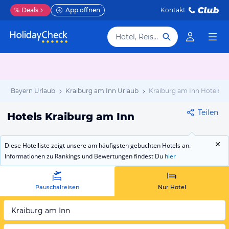
%
Deals
App öffnen
Kontakt
Hotel, Reiseziel
b
Bayern Urlaub
Kraiburg am Inn Urlaub
Kraiburg am Inn Hotels
Teilen
Hotels Kraiburg am Inn
Diese Hotelliste zeigt unsere am häufigsten gebuchten Hotels an.
Informationen zu Rankings und Bewertungen findest Du
hier
Pauschalreisen
Nur Hotel
Kraiburg am Inn