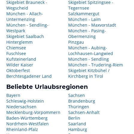
Skigebiet Brauneck -
Skigebiet Spitzingsee -
Wegscheid
Tegernsee
München - Allach-
Salzkammergut
Untermenzing
München - Laim
München - Sendling-
München - Maxvorstadt
Westpark
München - Pasing-
Skigebiet Saalbach
Obermenzing
Hinterglemm
Pinzgau
Chiemsee
München - Aubing-
Fuschlsee
Lochhausen-Langwied
Kufsteinerland
München - Sendling
Wilder Kaiser
München - Trudering-Riem
Oktoberfest
Skigebiet Kitzbühel /
Berchtesgadener Land
Kirchberg in Tirol
Beliebte Urlaubsregionen
Bayern
Sachsen
Schleswig-Holstein
Brandenburg
Niedersachsen
Thüringen
Mecklenburg-Vorpommern
Sachsen-Anhalt
Baden-Württemberg
Berlin
Nordrhein-Westfalen
Saarland
Rheinland-Pfalz
Hamburg