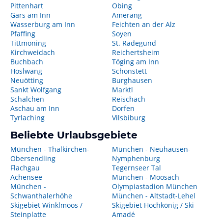
Pittenhart
Obing
Gars am Inn
Amerang
Wasserburg am Inn
Feichten an der Alz
Pfaffing
Soyen
Tittmoning
St. Radegund
Kirchweidach
Reichertsheim
Buchbach
Töging am Inn
Höslwang
Schonstett
Neuötting
Burghausen
Sankt Wolfgang
Marktl
Schalchen
Reischach
Aschau am Inn
Dorfen
Tyrlaching
Vilsbiburg
Beliebte Urlaubsgebiete
München - Thalkirchen-
München - Neuhausen-
Obersendling
Nymphenburg
Flachgau
Tegernseer Tal
Achensee
München - Moosach
München -
Olympiastadion München
Schwanthalerhöhe
München - Altstadt-Lehel
Skigebiet Winklmoos /
Skigebiet Hochkönig / Ski
Steinplatte
Amadé