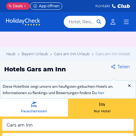
%
Deals
App öffnen
Kontakt
Hotel, Reiseziel
d Urlaub
Bayern Urlaub
Gars am Inn Urlaub
Gars am Inn Hotels
Teilen
Hotels Gars am Inn
Diese Hotelliste zeigt unsere am häufigsten gebuchten Hotels an.
Informationen zu Rankings und Bewertungen findest Du
hier
Pauschalreisen
Nur Hotel
Gars am Inn