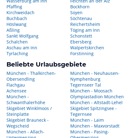
Wasserburg am Inn
Feichten an der Alz
Pfaffing
Bockhorn
Kirchweidach
Soyen
Buchbach
Söchtenau
Höslwang
Reichertsheim
Aßling
Töging am Inn
Sankt Wolfgang
Schonstett
Schalchen
Ebersberg
Aschau am Inn
Walpertskirchen
Tyrlaching
Forstinning
Beliebte Urlaubsgebiete
München - Thalkirchen-
München - Neuhausen-
Obersendling
Nymphenburg
Flachgau
Tegernseer Tal
Achensee
München - Moosach
München -
Olympiastadion München
Schwanthalerhöhe
München - Altstadt-Lehel
Skigebiet Winklmoos /
Skigebiet Spitzingsee -
Steinplatte
Tegernsee
Skigebiet Brauneck -
München - Laim
Wegscheid
München - Maxvorstadt
München - Allach-
München - Pasing-
Untermenzing
Obermenzing