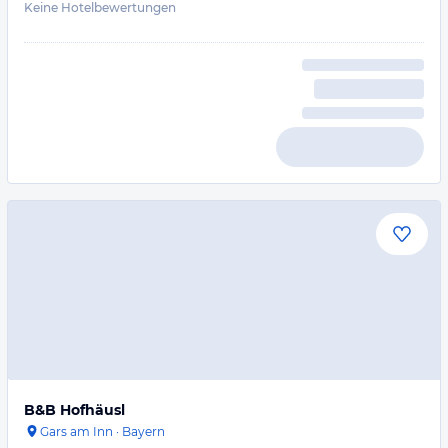
Keine Hotelbewertungen
B&B Hofhäusl
Gars am Inn
·
Bayern