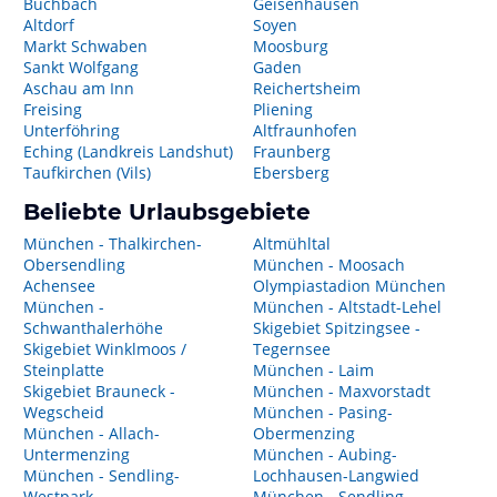
Buchbach
Geisenhausen
Altdorf
Soyen
Markt Schwaben
Moosburg
Sankt Wolfgang
Gaden
Aschau am Inn
Reichertsheim
Freising
Pliening
Unterföhring
Altfraunhofen
Eching (Landkreis Landshut)
Fraunberg
Taufkirchen (Vils)
Ebersberg
Beliebte Urlaubsgebiete
München - Thalkirchen-
Altmühltal
Obersendling
München - Moosach
Achensee
Olympiastadion München
München -
München - Altstadt-Lehel
Schwanthalerhöhe
Skigebiet Spitzingsee -
Skigebiet Winklmoos /
Tegernsee
Steinplatte
München - Laim
Skigebiet Brauneck -
München - Maxvorstadt
Wegscheid
München - Pasing-
München - Allach-
Obermenzing
Untermenzing
München - Aubing-
München - Sendling-
Lochhausen-Langwied
Westpark
München - Sendling