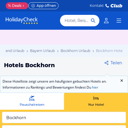
%
Deals
App öffnen
Kontakt
Hotel, Reiseziel
chland Urlaub
Bayern Urlaub
Bockhorn Urlaub
Bockhorn Hotels
Teilen
Hotels Bockhorn
Diese Hotelliste zeigt unsere am häufigsten gebuchten Hotels an.
Informationen zu Rankings und Bewertungen findest Du
hier
Pauschalreisen
Nur Hotel
Bockhorn