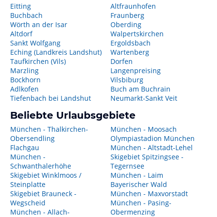
Eitting
Altfraunhofen
Buchbach
Fraunberg
Wörth an der Isar
Oberding
Altdorf
Walpertskirchen
Sankt Wolfgang
Ergoldsbach
Eching (Landkreis Landshut)
Wartenberg
Taufkirchen (Vils)
Dorfen
Marzling
Langenpreising
Bockhorn
Vilsbiburg
Adlkofen
Buch am Buchrain
Tiefenbach bei Landshut
Neumarkt-Sankt Veit
Beliebte Urlaubsgebiete
München - Thalkirchen-
München - Moosach
Obersendling
Olympiastadion München
Flachgau
München - Altstadt-Lehel
München -
Skigebiet Spitzingsee -
Schwanthalerhöhe
Tegernsee
Skigebiet Winklmoos /
München - Laim
Steinplatte
Bayerischer Wald
Skigebiet Brauneck -
München - Maxvorstadt
Wegscheid
München - Pasing-
München - Allach-
Obermenzing