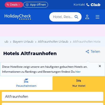
%
Deals
App öffnen
Kontakt
Hotel, Reiseziel
Urlaub
Bayern Urlaub
Altfraunhofen Urlaub
Altfraunhofen Hotels
Teilen
Hotels Altfraunhofen
Diese Hotelliste zeigt unsere am häufigsten gebuchten Hotels an.
Informationen zu Rankings und Bewertungen findest Du
hier
Pauschalreisen
Nur Hotel
Altfraunhofen