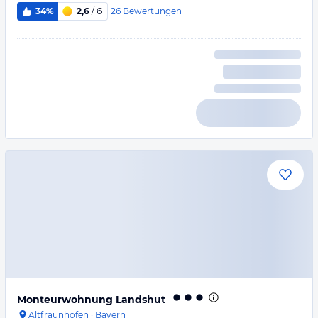
26
Bewertungen
34%
2,6
/ 6
Monteurwohnung Landshut
Altfraunhofen
·
Bayern