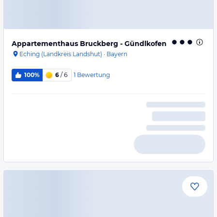
Appartementhaus Bruckberg - Gündlkofen
Eching (Landkreis Landshut)
·
Bayern
1
Bewertung
100%
6
/ 6