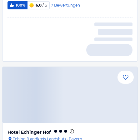
7
Bewertungen
100%
6,0
/ 6
Hotel Echinger Hof
Eching (Landkreis Landshut)
·
Bayern