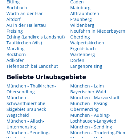
Eitting
Gaden
Buchbach
Mainburg
Wörth an der Isar
Altfraunhofen
Altdorf
Fraunberg
Au in der Hallertau
Wildenberg
Freising
Neufahrn in Niederbayern
Eching (Landkreis Landshut)
Oberding
Taufkirchen (Vils)
Walpertskirchen
Marzling
Ergoldsbach
Bockhorn
Wartenberg
Adlkofen
Dorfen
Tiefenbach bei Landshut
Langenpreising
Beliebte Urlaubsgebiete
München - Thalkirchen-
München - Laim
Obersendling
Bayerischer Wald
München -
München - Maxvorstadt
Schwanthalerhöhe
München - Pasing-
Skigebiet Brauneck -
Obermenzing
Wegscheid
München - Aubing-
München - Allach-
Lochhausen-Langwied
Untermenzing
München - Sendling
München - Sendling-
München - Trudering-Riem