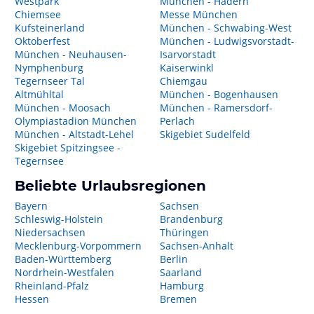
Westpark
München - Hadern
Chiemsee
Messe München
Kufsteinerland
München - Schwabing-West
Oktoberfest
München - Ludwigsvorstadt-
München - Neuhausen-
Isarvorstadt
Nymphenburg
Kaiserwinkl
Tegernseer Tal
Chiemgau
Altmühltal
München - Bogenhausen
München - Moosach
München - Ramersdorf-
Olympiastadion München
Perlach
München - Altstadt-Lehel
Skigebiet Sudelfeld
Skigebiet Spitzingsee -
Tegernsee
Beliebte Urlaubsregionen
Bayern
Sachsen
Schleswig-Holstein
Brandenburg
Niedersachsen
Thüringen
Mecklenburg-Vorpommern
Sachsen-Anhalt
Baden-Württemberg
Berlin
Nordrhein-Westfalen
Saarland
Rheinland-Pfalz
Hamburg
Hessen
Bremen