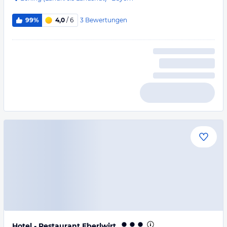
3
Bewertungen
99%
4,0
/ 6
Hotel - Restaurant Eberlwirt