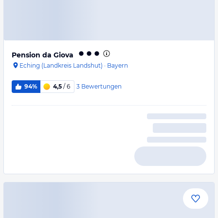
Pension da Giova
Eching (Landkreis Landshut)
·
Bayern
3
Bewertungen
94%
4,5
/ 6