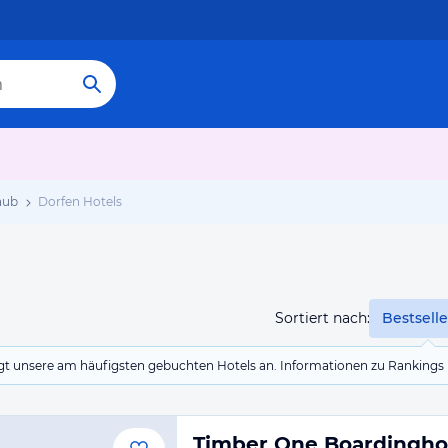
aub
Dorfen Hotels
Sortiert nach:
Bestselle
eigt unsere am häufigsten gebuchten Hotels an. Informationen zu Rankin
Timber One Boardingho