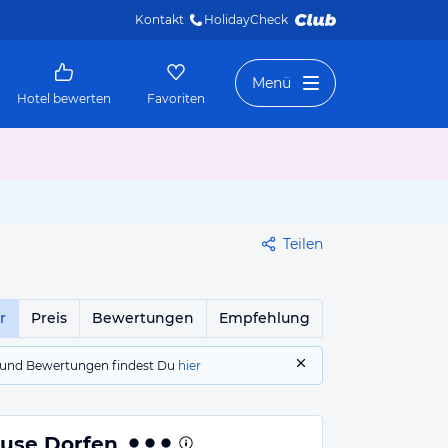
Kontakt
HolidayCheck 
Menü
Hotel bewerten
Favoriten
Teilen
r
Preis
Bewertungen
Empfehlung
gs und Bewertungen findest Du
hier
use Dorfen