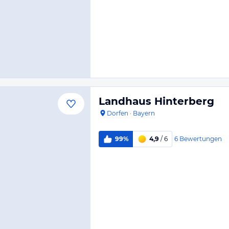
Landhaus Hinterberg
Dorfen
·
Bayern
6
Bewertungen
99%
4,9
/ 6