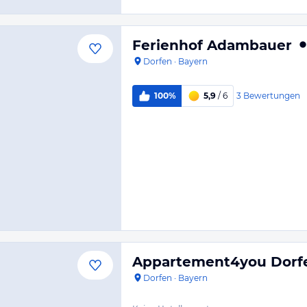
Ferienhof Adambauer
Dorfen
·
Bayern
3
Bewertungen
100%
5,9
/ 6
Appartement4you Dorf
Dorfen
·
Bayern