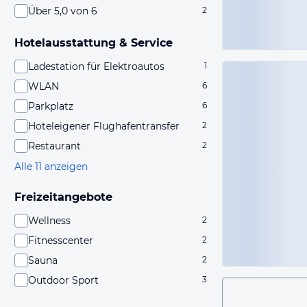
Über 5,0 von 6
2
Hotelausstattung & Service
Ladestation für Elektroautos
1
WLAN
6
Parkplatz
6
Hoteleigener Flughafentransfer
2
Restaurant
2
Alle 11 anzeigen
Freizeitangebote
Wellness
2
Fitnesscenter
2
Sauna
2
Outdoor Sport
3