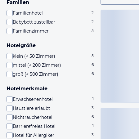
Familien
Familienhotel
2
Babybett zustellbar
2
Familienzimmer
5
Hotelgröße
klein (< 50 Zimmer)
5
mittel (< 200 Zimmer)
6
groß (< 500 Zimmer)
6
Hotelmerkmale
Erwachsenenhotel
1
Haustiere erlaubt
3
Nichtraucherhotel
6
Barrierefreies Hotel
1
Hotel für Allergiker
3