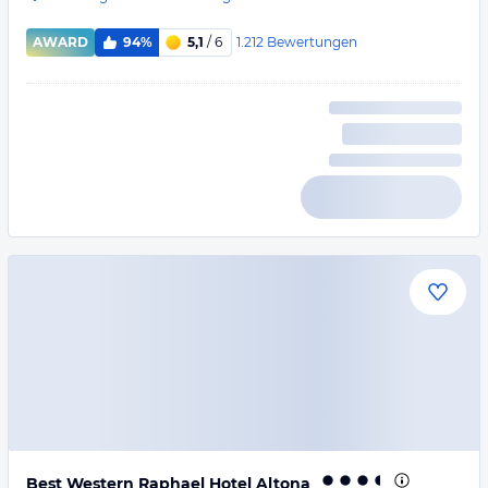
1.212
Bewertungen
AWARD
94%
5,1
/ 6
Best Western Raphael Hotel Altona