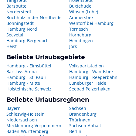
Tangstedt
Hollenstedt
Barsbüttel
Buxtehude
Norderstedt
Winsen (Luhe)
Buchholz in der Nordheide
Ammersbek
Bönningstedt
Wentorf bei Hamburg
Hamburg Nord
Tornesch
Seevetal
Horneburg
Hamburg-Bergedorf
Hemdingen
Heist
Jork
Beliebte Urlaubsgebiete
Hamburg - Eimsbüttel
Volksparkstadion
Barclays Arena
Hamburg - Wandsbek
Hamburg - St. Pauli
Hamburg - Reeperbahn
Hamburg - Mitte
Lüneburger Heide
Holsteinische Schweiz
Seebad Pelzerhaken
Beliebte Urlaubsregionen
Bayern
Sachsen
Schleswig-Holstein
Brandenburg
Niedersachsen
Thüringen
Mecklenburg-Vorpommern
Sachsen-Anhalt
Baden-Württemberg
Berlin