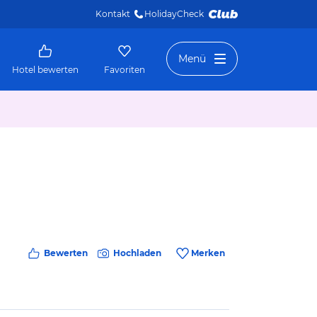
Kontakt
HolidayCheck 
Menü
Hotel bewerten
Favoriten
Bewerten
Hochladen
Merken