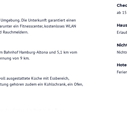
Chec
ab 15
 Umgebung. Die Unterkunft garantiert einen
Haus
arunter ein Fitnesscenter, kostenloses WLAN
d Rauchmeldern.
Erlau
Nich
 vom Bahnhof Hamburg-Altona und 5,1 km vom
Nicht
fernung von 9 km.
Hote
Feri
oll ausgestattete Küche mit Essbereich,
ttung gehören zudem ein Kühlschrank, ein Ofen,
 um den Gästen den Start in den Tag zu