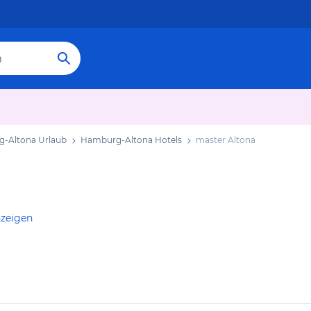
-Altona Urlaub
Hamburg-Altona Hotels
master Altona
nzeigen