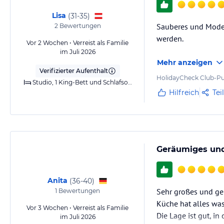
Lisa
(
31-35
)
Sauberes und Modern
2
Bewertungen
werden.
Vor 2 Wochen • Verreist als Familie
im Juli 2026
Mehr anzeigen
Verifizierter Aufenthalt
HolidayCheck Club-Pu
Studio, 1 King-Bett und Schlafsofa
Hilfreich
Tei
Geräumiges und
Anita
(
36-40
)
Sehr großes und ge
1
Bewertungen
Küche hat alles wa
Vor 3 Wochen • Verreist als Familie
Die Lage ist gut, in
im Juli 2026