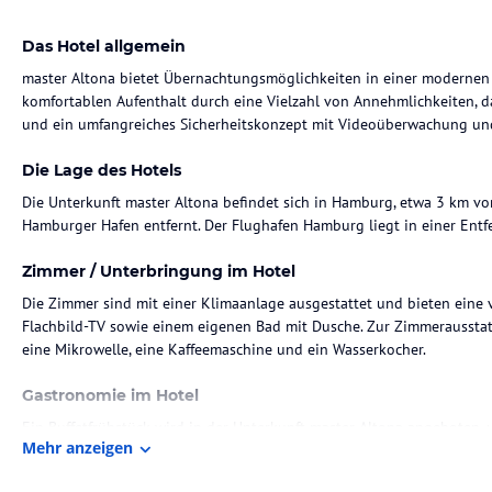
Das Hotel allgemein
master Altona bietet Übernachtungsmöglichkeiten in einer modernen
komfortablen Aufenthalt durch eine Vielzahl von Annehmlichkeiten, d
und ein umfangreiches Sicherheitskonzept mit Videoüberwachung un
Die Lage des Hotels
Die Unterkunft master Altona befindet sich in Hamburg, etwa 3 km
Hamburger Hafen entfernt. Der Flughafen Hamburg liegt in einer Ent
Zimmer / Unterbringung im Hotel
Die Zimmer sind mit einer Klimaanlage ausgestattet und bieten eine v
Flachbild-TV sowie einem eigenen Bad mit Dusche. Zur Zimmeraussta
eine Mikrowelle, eine Kaffeemaschine und ein Wasserkocher.
Gastronomie im Hotel
Ein Buffetfrühstück wird in der Unterkunft master Altona angeboten,
Mehr anzeigen
erleichtern.