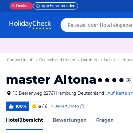
%
Deals
App herunterladen
Europa Urlaub
Deutschland Urlaub
Hamburg Urlaub
Hamburg
master Altona
1C Beerenweg 22761 Hamburg Deutschland
Auf Karte a
100%
6
/ 6
7
Bewertungen
Hotelübersicht
Bewertungen
Fragen