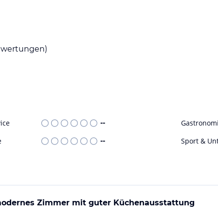
 Verfügung steht.
ohne Gewähr. Bitte lies vor der Buchung die
wertungen)
ice
--
Gastronom
e
--
Sport & Un
odernes Zimmer mit guter Küchenausstattung