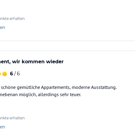
nkte erhalten
len
ment, wir kommen wieder
6
/ 6
, schöne gemütliche Appartements, moderne Ausstattung.
nebenan möglich, allerdings sehr teuer.
nkte erhalten
len