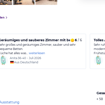
den
tattung
Geräumiges und sauberes Zimmer mit bequemen Betten un
6
/ 6
Tolle
Sehr großes und geräumiges Zimmer, sauber und sehr
Sehr ru
bequeme Betten.
moderne
Küche hat alles was…
weiterlesen
Frühstü
Anita
36-40
•
Juli 2026
Aus Deutschland
Gesa
< 50
Ausstattung