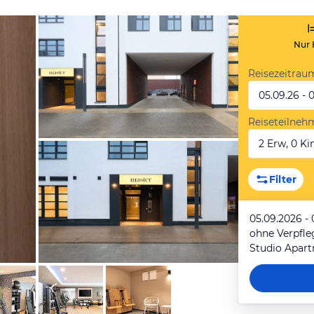
Nur 
Reisezeitrau
05.09.26 - 
Reiseteilneh
2 Erw, 0 Kin
von Expedia
Filter
05.09.2026 - 
ohne Verpfl
Studio Apar
von Expedia