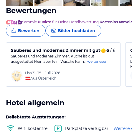
Bewertungen
Sammle
Punkte
für Deine Hotelbewertung.
Kostenlos anmel
Bewerten
Bilder hochladen
Sauberes und modernes Zimmer mit guter Küchenauss
6
/ 6
Sauberes und Modernes Zimmer. Küche ist gut
ausgestattet klein aber fein. Wäsche kann…
weiterlesen
Lisa
31-35
•
Juli 2026
Aus Österreich
Hotel allgemein
Beliebteste Ausstattungen:
Wifi kostenfrei
Parkplätze verfügbar
Weitere 