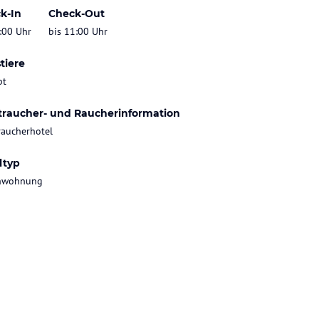
k-In
Check-Out
:00 Uhr
bis 11:00 Uhr
tiere
bt
traucher- und Raucherinformation
raucherhotel
ltyp
enwohnung