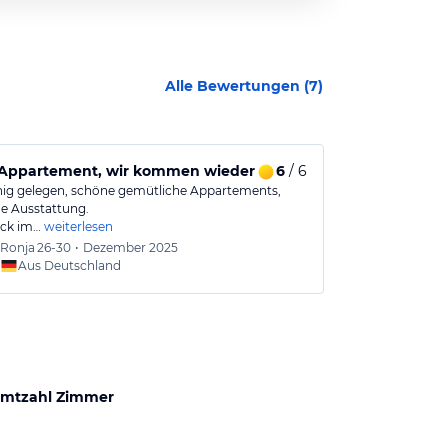
Alle Bewertungen (
7
)
d guter Verkehrsanbindung
s Appartement, wir kommen wieder
6
/ 6
Komfortable
hig gelegen, schöne gemütliche Appartements,
Uns hat besond
 Ausstattung.
hatte, das alle
ck im…
weiterlesen
Ronja
26-30
•
Dezember 2025
Wolfg
Aus Deutschland
Aus
mtzahl Zimmer