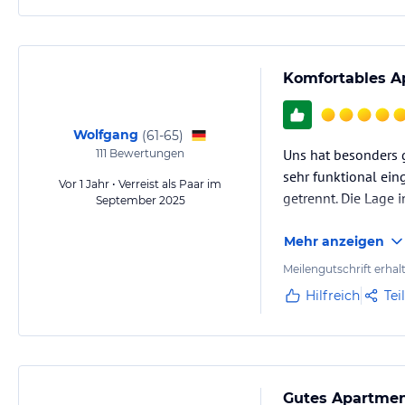
Komfortables Ap
Wolfgang
(
61-65
)
Uns hat besonders g
111
Bewertungen
sehr funktional ein
Vor 1 Jahr • Verreist als Paar im
getrennt. Die Lage 
September 2025
Mehr anzeigen
Meilengutschrift erhal
Hilfreich
Tei
Gutes Apartmen