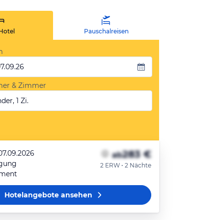
Hotel
Pauschalreisen
m
07.09.26
mer & Zimmer
der, 1 Zi.
283 €
07.09.2026
ab
egung
2 ERW • 2 Nächte
tment
Hotelangebote
ansehen