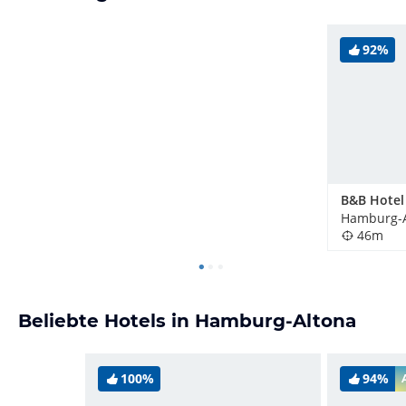
92%
Hamburg-A
46m
Beliebte Hotels in Hamburg-Altona
100%
94%