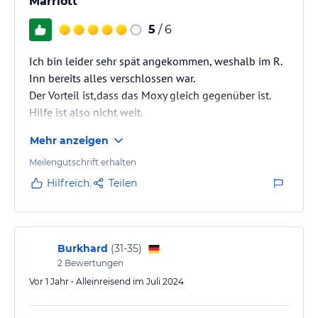
Marriott
5
/ 6
Ich bin leider sehr spät angekommen, weshalb im R.
Inn bereits alles verschlossen war.
Der Vorteil ist,dass das Moxy gleich gegenüber ist.
Hilfe ist also nicht weit.
Auch die Möglichkeit für ein Feierabendgetränk war
Mehr anzeigen
noch gegeben.
Die Zimmer sind sehr großzügig & sind eigentlich
Meilengutschrift erhalten
darauf ausgerichtet einen längeren Aufenthalt zu
Hilfreich
Teilen
planen.
Burkhard
(
31-35
)
2
Bewertungen
Vor 1 Jahr • Alleinreisend im Juli 2024