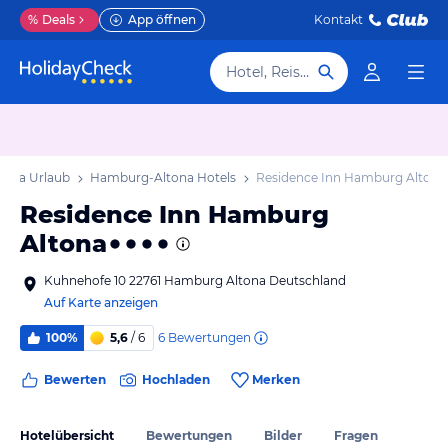
%
Deals
App öffnen
Kontakt
Hotel, Reiseziel
ona Urlaub
Hamburg-Altona Hotels
Residence Inn Hamburg Altona
Residence Inn Hamburg
Altona
Kuhnehofe 10 22761 Hamburg Altona Deutschland
Auf Karte anzeigen
6
Bewertungen
100%
5,6
/ 6
Bewerten
Hochladen
Merken
Hotelübersicht
Bewertungen
Bilder
Fragen