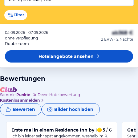
Filter
ab
368 €
05.09.2026 - 07.09.2026
ohne Verpflegung
2 ERW • 2 Nächte
Doubleroom
Hotelangebote
ansehen
Bewertungen
Sammle
Punkte
für Deine Hotelbewertung.
Kostenlos anmelden
Bewerten
Bilder hochladen
Erste mal in einem Residence Inn by Marriott
5
/ 6
Gebu
Ich bin leider sehr spät angekommen, weshalb im R.
Sehr 