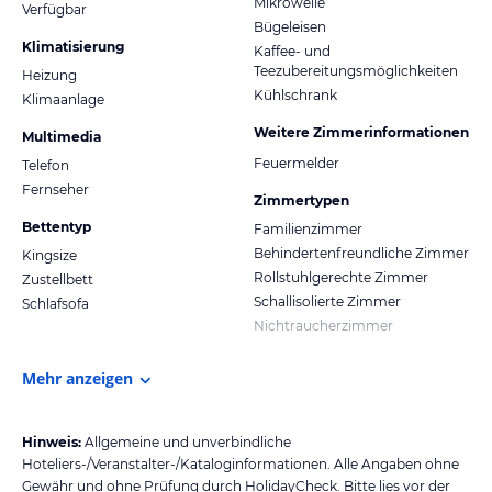
Mikrowelle
Verfügbar
Bügeleisen
Klimatisierung
Kaffee- und
Teezubereitungsmöglichkeiten
Heizung
Kühlschrank
Klimaanlage
Weitere Zimmerinformationen
Multimedia
Feuermelder
Telefon
Fernseher
Zimmertypen
Bettentyp
Familienzimmer
Behindertenfreundliche Zimmer
Kingsize
Rollstuhlgerechte Zimmer
Zustellbett
Schallisolierte Zimmer
Schlafsofa
Nichtraucherzimmer
Mehr anzeigen
Hinweis:
Allgemeine und unverbindliche
Hoteliers-/Veranstalter-/Kataloginformationen. Alle Angaben ohne
Gewähr und ohne Prüfung durch HolidayCheck. Bitte lies vor der