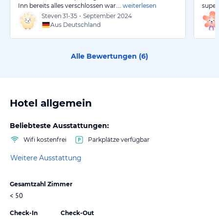
Inn bereits alles verschlossen war.…
weiterlesen
super
Steven
31-35
•
September 2024
Aus Deutschland
Alle Bewertungen (
6
)
Hotel allgemein
Beliebteste Ausstattungen:
Wifi kostenfrei
Parkplätze verfügbar
Weitere Ausstattung
Gesamtzahl Zimmer
< 50
Check-In
Check-Out