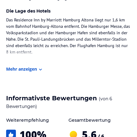
Die Lage des Hotels
Das Residence Inn by Marriott Hamburg Altona liegt nur 1,6 km
vom Bahnhof Hamburg-Altona entfernt. Die Hamburger Messe, das
Volksparkstadion und der Hamburger Hafen sind ebenfalls in der
Nähe. Die St. Pauli-Landungsbrücken und das Millerntor-Stadion
sind ebenfalls leicht zu erreichen. Der Flughafen Hamburg ist nur
8 km entfernt.
Zimmer / Unterbringung im Hotel
Mehr anzeigen
Die Zimmer im Residence Inn by Marriott Hamburg Altona sind
modern und komfortabel eingerichtet. Sie verfügen über einen
Sitzbereich, Kabel-TV, eine voll ausgestattete Küche, einen
Essbereich und ein eigenes Bad mit kostenfreien Pflegeprodukten.
Informativste Bewertungen
(von
6
WLAN ist in allen Zimmern verfügbar.
Bewertungen)
Gastronomie im Hotel
Weiterempfehlung
Gesamtbewertung
Im Residence Inn by Marriott Hamburg Altona können Sie im
hauseigenen Restaurant speisen oder an der Bar entspannen. Ein
100
%
5,6
Frühstück wird ebenfalls angeboten.
/ 6