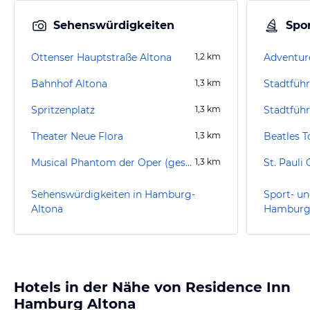
Sehenswürdigkeiten
Spor
Ottenser Hauptstraße Altona
1,2
km
Bahnhof Altona
1,3
km
Spritzenplatz
1,3
km
Theater Neue Flora
1,3
km
Beatles T
Musical Phantom der Oper (geschlossen)
1,3
km
St. Pauli
Sehenswürdigkeiten in Hamburg-
Sport- un
Altona
Hamburg
Hotels in der Nähe von Residence Inn
Hamburg Altona