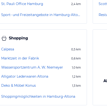
St. Pauli Office Hamburg
Scott
2,4
km
Sport- und Freizeitangebote in Hamburg-Altona
Rest
Shopping
Calpesa
0,5
km
Marktzeit in der Fabrik
0,6
km
Wassersportzentrum A. W. Niemeyer
1,0
km
Alligator Lederwaren Altona
1,2
km
A
Deko & Möbel Konus
1,3
km
Shoppingmöglichkeiten in Hamburg-Altona