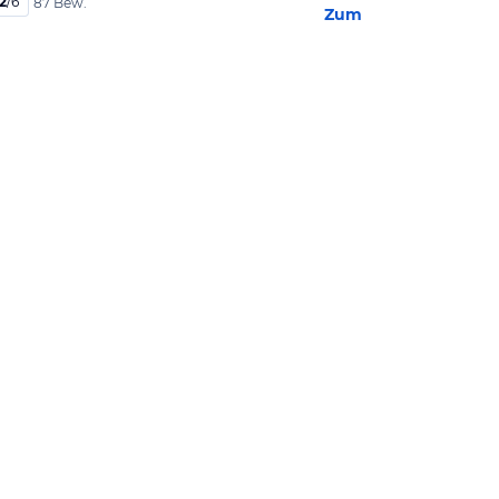
,2
/
6
87 Bew.
Zum Hotel