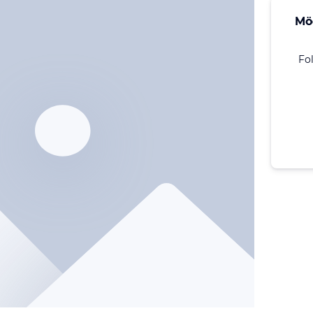
Mö
Fo