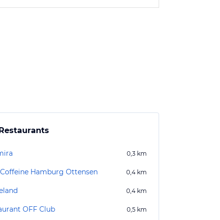
Restaurants
mira
0,3
km
 Coffeine Hamburg Ottensen
0,4
km
eland
0,4
km
aurant OFF Club
0,5
km