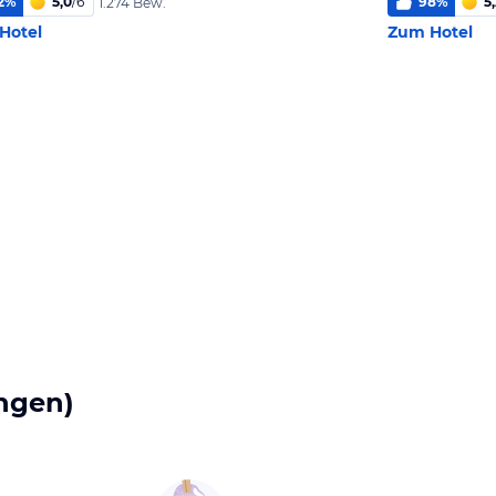
2
%
5,0
/
6
98
%
5
1.274 Bew.
Hotel
Zum Hotel
ngen)