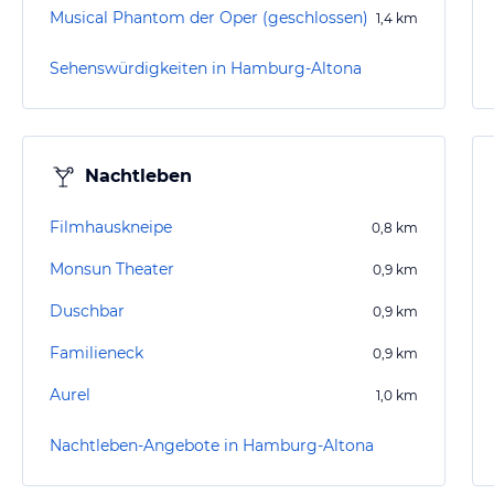
Musical Phantom der Oper (geschlossen)
1,4
km
Sehenswürdigkeiten in Hamburg-Altona
Nachtleben
Filmhauskneipe
0,8
km
Monsun Theater
0,9
km
Duschbar
0,9
km
Familieneck
0,9
km
Aurel
1,0
km
Nachtleben-Angebote in Hamburg-Altona