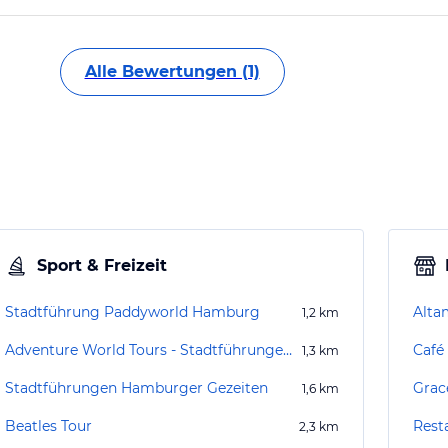
Alle Bewertungen (1)
Sport & Freizeit
Stadtführung Paddyworld Hamburg
Alta
1,2
km
Adventure World Tours - Stadtführungen und Partytouren
Café
1,3
km
Stadtführungen Hamburger Gezeiten
Grac
1,6
km
Beatles Tour
Rest
2,3
km