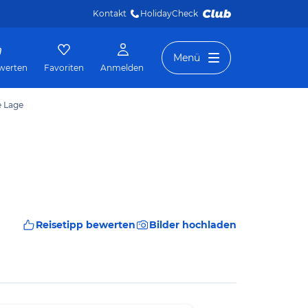
Kontakt
HolidayCheck 
Menü
werten
Favoriten
Anmelden
e Lage
Reisetipp bewerten
Bilder hochladen