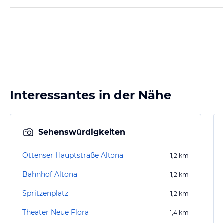
Interessantes in der Nähe
Sehenswürdigkeiten
Ottenser Hauptstraße Altona
1,2
km
Bahnhof Altona
1,2
km
Spritzenplatz
1,2
km
Theater Neue Flora
1,4
km