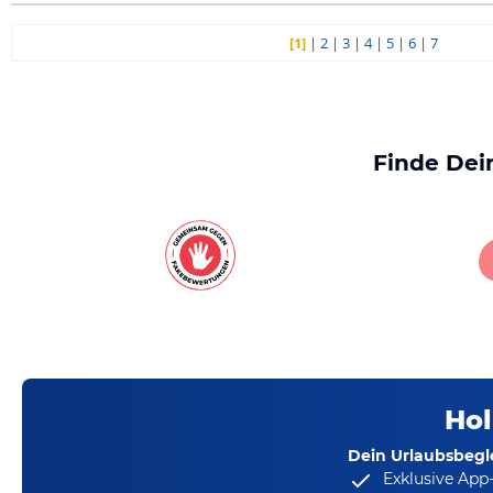
[1]
|
2
|
3
|
4
|
5
|
6
|
7
Finde Dei
Hol
Dein Urlaubsbegle
Exklusive App