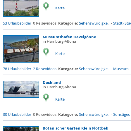
Karte
53 Urlaubsbilder
0 Reisevideos
Kategorie:
Sehenswürdigke...
-
Stadt (Stad
Museumshafen Oevelgönne
in Hamburg-Altona
Karte
78 Urlaubsbilder
2 Reisevideos
Kategorie:
Sehenswürdigke...
-
Museum
Dockland
in Hamburg-Altona
Karte
30 Urlaubsbilder
0 Reisevideos
Kategorie:
Sehenswürdigke...
-
Sonstiges
Botanischer Garten Klein Flottbek