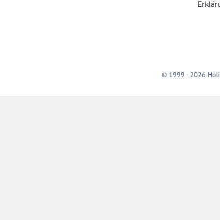
Erklär
© 1999 - 2026 Holi