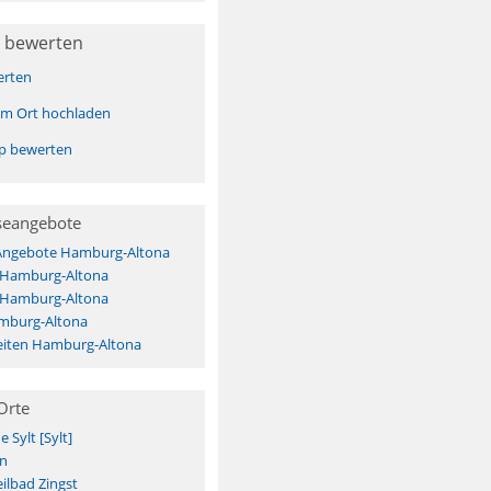
 bewerten
erten
sem Ort hochladen
pp bewerten
seangebote
 Angebote Hamburg-Altona
s Hamburg-Altona
s Hamburg-Altona
mburg-Altona
iten Hamburg-Altona
Orte
Sylt [Sylt]
n
ilbad Zingst