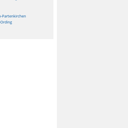
n
h-Partenkirchen
-Ording