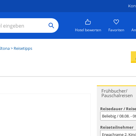
Kon
Hotel bewerten
Favoriten
An
ltona
> Reisetipps
Frühbucher/
Pauschalreisen
Reisedauer / Reis
Beliebig / 08.08. - 
Reiseteilnehmer
Erwachsene
2
, Kin