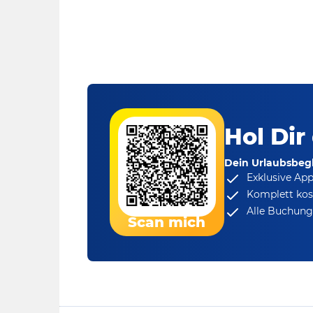
Hol Dir
Dein Urlaubsbegl
Exklusive Ap
Komplett kos
Alle Buchungs
Scan mich