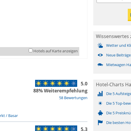
Wissenswertes 
Wetter und Kl
Hotels auf Karte anzeigen
Neue Beiträge
Mietwagen Ha
5.0
Hotel-Charts H
88% Weiterempfehlung
Die 5 Aufsteig
58 Bewertungen
Die 5 Top-bew
Die 5 Preisknü
kt / Basar
Die besten Ho
5.3