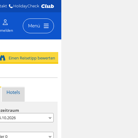
takt
HolidayCheck 
Menü
melden
Einen Reisetipp bewerten
Hotels
ezeitraum
06.10.2026
der
0