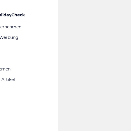
olidayCheck
ternehmen
 Werbung
hemen
 Artikel