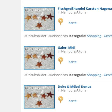
Fischgroßhandel Karsten Hagen
in Hamburg-Altona
Karte
0 Urlaubsbilder
0 Reisevideos
Kategorie:
Shopping
-
Gesch
Galeri Midi
in Hamburg-Altona
Karte
0 Urlaubsbilder
0 Reisevideos
Kategorie:
Shopping
-
Gesch
Deko & Möbel Konus
in Hamburg-Altona
Karte