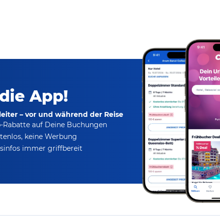
 die App!
eiter – vor und während der Reise
p-Rabatte
auf Deine Buchungen
tenlos,
keine Werbung
infos immer griffbereit