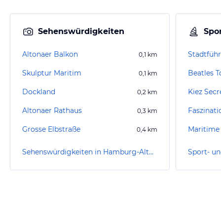
Sehenswürdigkeiten
Spor
Altonaer Balkon
0,1
km
Skulptur Maritim
Beatles T
0,1
km
Dockland
Kiez Sec
0,2
km
Altonaer Rathaus
0,3
km
Grosse Elbstraße
Maritime 
0,4
km
Sehenswürdigkeiten in Hamburg-Altona