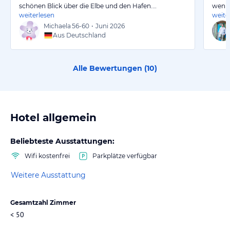
schönen Blick über die Elbe und den Hafen.…
wenig
weiterlesen
weite
Michaela
56-60
•
Juni 2026
Aus Deutschland
Alle Bewertungen (
10
)
Hotel allgemein
Beliebteste Ausstattungen:
Wifi kostenfrei
Parkplätze verfügbar
Weitere Ausstattung
Gesamtzahl Zimmer
< 50