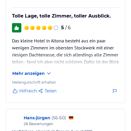
Tolle Lage, tolle Zimmer, toller Ausblick.
5
/ 6
Das kleine Hotel in Altona besteht aus ein paar
wenigen Zimmern im obersten Stockwerk mit einer
riesigen Dachterrasse, die sich allerdings alle Zimmer
teilen - fand ich aber nicht schlimm. Dafür ist der Blick
auf den Hamburger Hafen und die Elbe von dort
Mehr anzeigen
einfach umwerfend! Die Zimmer sind modern und
schön eingerichtet mit einem grossen Bad und
Meilengutschrift erhalten
kostenfreier Minibar. Leider hat bei meiner Anreise der
Hilfreich
Teilen
Fahrstuhl nicht funktioniert, so dass ich die Treppen
mit Gepäck in den obersten Stock nehmen musste -
naja, ich habe…
Hans-jürgen
(
56-60
)
28
Bewertungen