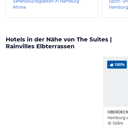
Sehenswürdigkeiten in Hamburg-
Sport- un
Altona
Hamburg
Hotels in der Nähe von The Suites |
Rainvilles Elbterrassen
100%
Hamburg-A
568m