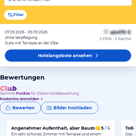
Filter
ab
479 €
07.09.2026 - 09.09.2026
ohne Verpflegung
2 ERW • 2 Nächte
Suite mit Terrasse an der Elbe
Hotelangebote
ansehen
Bewertungen
Sammle
Punkte
für Deine Hotelbewertung.
Kostenlos anmelden
Bewerten
Bilder hochladen
Angenehmer Aufenthalt, aber Baustelle erschwert Anf
5
/ 6
Tolle
Ein sehr schönes Zimmer mit Terrasse und einem
Das k