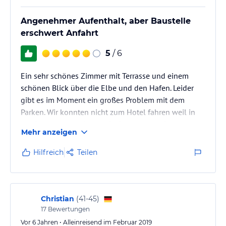
Angenehmer Aufenthalt, aber Baustelle
erschwert Anfahrt
5
/ 6
Ein sehr schönes Zimmer mit Terrasse und einem
schönen Blick über die Elbe und den Hafen. Leider
gibt es im Moment ein großes Problem mit dem
Parken. Wir konnten nicht zum Hotel fahren weil in
der Elbchaussee eine große Baustelle ist. Das hätte
Mehr anzeigen
man vorher schon kommunizieren können. Man kann
wohl durchfahren wenn es gerade mit den arbeiten
Hilfreich
Teilen
klappt. Die Ansprechperson vor Ort war sehr
freundlich und sehr hilfsbereit.
Christian
(
41-45
)
17
Bewertungen
Vor 6 Jahren • Alleinreisend im Februar 2019