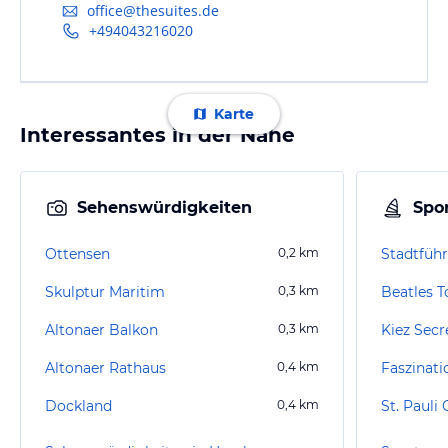
office@thesuites.de
+494043216020
Karte
Interessantes in der Nähe
Sehenswürdigkeiten
Spor
Ottensen
0,2
km
Skulptur Maritim
0,3
km
Beatles T
Altonaer Balkon
0,3
km
Kiez Sec
Altonaer Rathaus
0,4
km
Dockland
0,4
km
St. Pauli