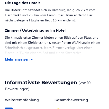
Die Lage des Hotels
Die Unterkunft befindet sich in Hamburg, lediglich 2 km vom
Fischmarkt und 2,5 km vom Hamburger Hafen entfernt. Der
nächstgelegene Flughafen liegt 13 km entfernt.
Zimmer / Unterbringung im Hotel
Die klimatisierten Zimmer bieten einen Blick auf den Fluss und
sind mit einem Kleiderschrank, kostenfreiem WLAN sowie einem
Schreibtisch ausgestattet. Jedes Zimmer verfügt über einen
Flachbild-TV, ein eigenes Bad und einen Sitzbereich.
Mehr anzeigen
Hinweis:
Verfasst von HolidayCheck mit Hilfe von KI. Alle
Angaben ohne Gewähr. Bitte lies vor der Buchung die
verbindlichen
Angebotsdetails
des jeweiligen Veranstalters.
Informativste Bewertungen
(von
10
Bewertungen)
Weiterempfehlung
Gesamtbewertung