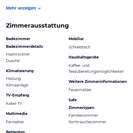
Mehr anzeigen
Zimmerausstattung
Badezimmer
Mobiliar
Badezimmerdetails
Schreibtisch
Haartrockner
Haushaltsgeräte
Dusche
Kaffee- und
Klimatisierung
Teezubereitungsmöglichkeiten
Heizung
Weitere Zimmerinformationen
Klimaanlage
Feuermelder
TV-Empfang
Safe
Kabel-TV
Zimmertypen
Multimedia
Familienzimmer
Fernseher
Nichtraucherzimmer
Bettentyp