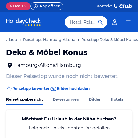
%
Deals
App öffnen
Kontakt
Hotel, Reiseziel
a Urlaub
Reisetipps Hamburg-Altona
Reisetipp Deko & Möbel Konus
Deko & Möbel Konus
Hamburg-Altona/Hamburg
Dieser Reisetipp wurde noch nicht bewertet.
Reisetipp bewerten
Bilder hochladen
Reisetippübersicht
Bewertungen
Bilder
Hotels
Möchtest Du Urlaub in der Nähe buchen?
Folgende Hotels könnten Dir gefallen