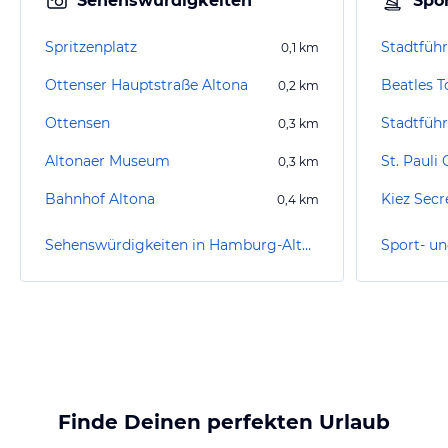
Sehenswürdigkeiten
Spor
Spritzenplatz
0,1
km
Ottenser Hauptstraße Altona
Beatles T
0,2
km
Ottensen
0,3
km
Altonaer Museum
St. Pauli
0,3
km
Bahnhof Altona
Kiez Sec
0,4
km
Sehenswürdigkeiten in Hamburg-Altona
Finde Deinen perfekten Urlaub