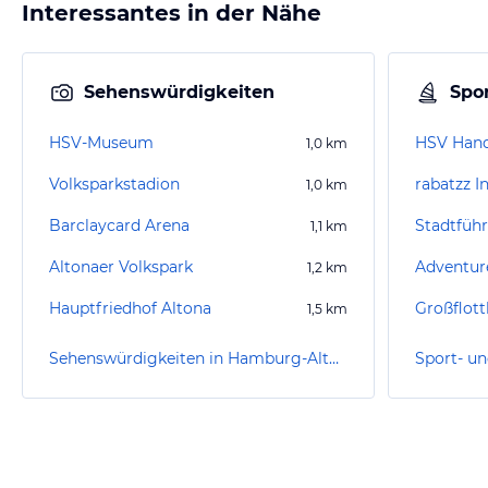
Interessantes in der Nähe
Sehenswürdigkeiten
Spor
HSV-Museum
HSV Hand
1,0
km
Volksparkstadion
1,0
km
Barclaycard Arena
1,1
km
Altonaer Volkspark
1,2
km
Hauptfriedhof Altona
1,5
km
Sehenswürdigkeiten in Hamburg-Altona