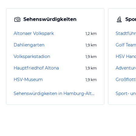
Sehenswürdigkeiten
Spor
Altonaer Volkspark
1,2
km
Dahliengarten
Golf Te
1,9
km
Volksparkstadion
HSV Hand
1,9
km
Hauptfriedhof Altona
1,9
km
HSV-Museum
1,9
km
Sehenswürdigkeiten in Hamburg-Altona