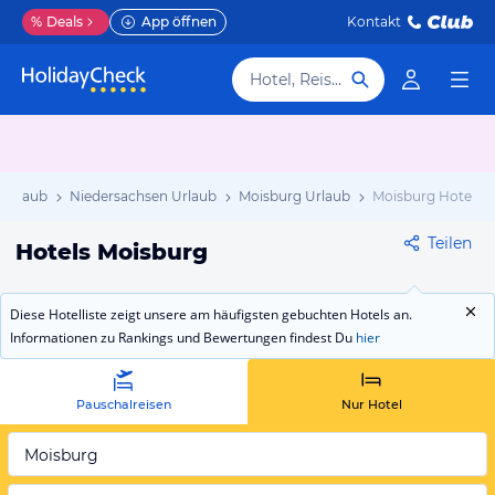
%
Deals
App öffnen
Kontakt
Hotel, Reiseziel
 Urlaub
Niedersachsen Urlaub
Moisburg Urlaub
Moisburg Hotels
Teilen
Hotels Moisburg
Diese Hotelliste zeigt unsere am häufigsten gebuchten Hotels an.
Informationen zu Rankings und Bewertungen findest Du
hier
Pauschalreisen
Nur Hotel
Moisburg