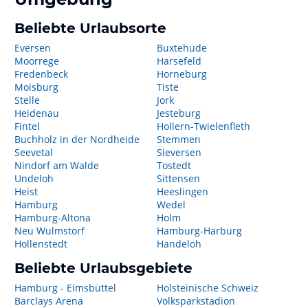
Beliebte Urlaubsorte
Eversen
Buxtehude
Moorrege
Harsefeld
Fredenbeck
Horneburg
Moisburg
Tiste
Stelle
Jork
Heidenau
Jesteburg
Fintel
Hollern-Twielenfleth
Buchholz in der Nordheide
Stemmen
Seevetal
Sieversen
Nindorf am Walde
Tostedt
Undeloh
Sittensen
Heist
Heeslingen
Hamburg
Wedel
Hamburg-Altona
Holm
Neu Wulmstorf
Hamburg-Harburg
Hollenstedt
Handeloh
Beliebte Urlaubsgebiete
Hamburg - Eimsbüttel
Holsteinische Schweiz
Barclays Arena
Volksparkstadion