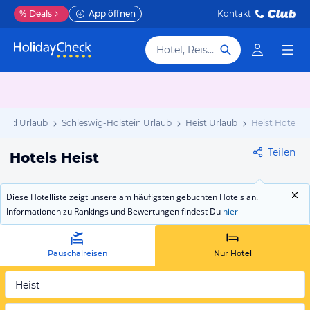
%
Deals
App öffnen
Kontakt
Hotel, Reiseziel
land Urlaub
Schleswig-Holstein Urlaub
Heist Urlaub
Heist Hotels
Teilen
Hotels Heist
Diese Hotelliste zeigt unsere am häufigsten gebuchten Hotels an.
Informationen zu Rankings und Bewertungen findest Du
hier
Pauschalreisen
Nur Hotel
Heist