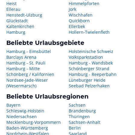
Heist
Himmelpforten
Ellerau
Jork
Henstedt-Ulzburg
Wischhafen
Glückstadt
Quickborn
Kaltenkirchen
Ellerbek
Hamburg
Hollern-Twielenfleth
Beliebte Urlaubsgebiete
Hamburg - Eimsbüttel
Holsteinische Schweiz
Barclays Arena
Volksparkstadion
Hamburg - St. Pauli
Hamburg - Wandsbek
Hamburg - Mitte
Schönberger Strand
Schönberg / Kalifornien
Hamburg - Reeperbahn
Nordsee-Jade-Weser
Lüneburger Heide
(Wesermarsch)
Seebad Pelzerhaken
Beliebte Urlaubsregionen
Bayern
Sachsen
Schleswig-Holstein
Brandenburg
Niedersachsen
Thüringen
Mecklenburg-Vorpommern
Sachsen-Anhalt
Baden-Württemberg
Berlin
Nordrhein-Westfalen
Saarland